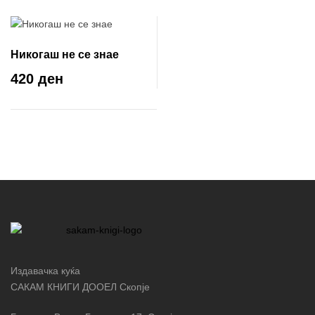
Никогаш не се знае
420 ден
Издавачка куќа
САКАМ КНИГИ ДООЕЛ Скопје