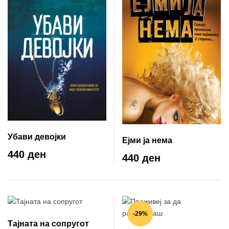
Убави девојки
Ејми ја нема
440 ден
440 ден
-29%
Тајната на сопругот