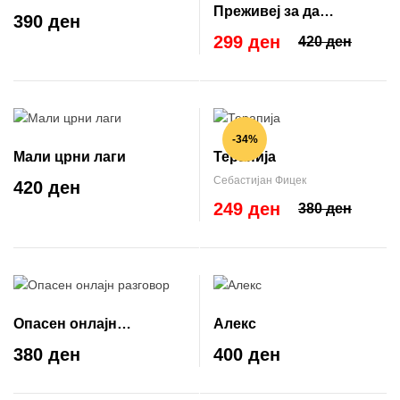
Преживеј за да
390 ден
раскажуваш
299 ден
420 ден
-34%
Мали црни лаги
Терапија
Себастијан Фицек
420 ден
249 ден
380 ден
Опасен онлајн
Алекс
разговор
380 ден
400 ден