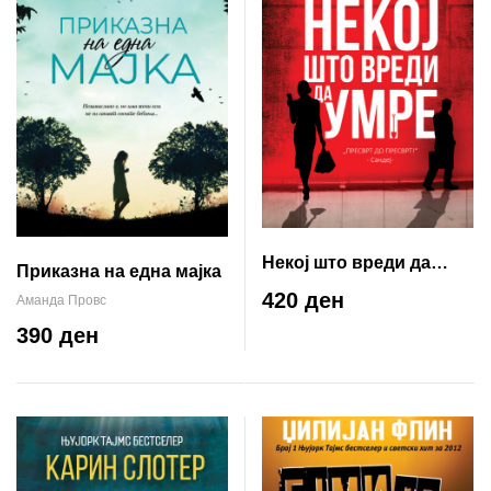
Некој што вреди да
Приказна на една мајка
умре
420 ден
Аманда Провс
390 ден