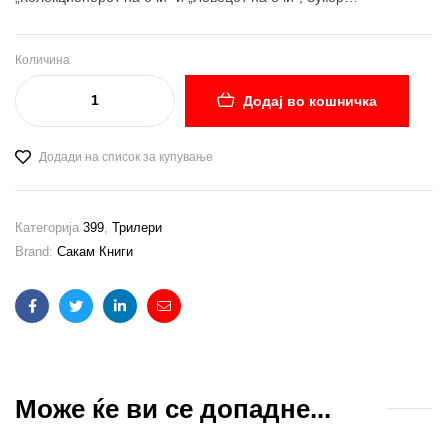
Количина
Додај во кошничка
Додади на список за купување
Категорија
399
,
Трилери
Brand:
Сакам Книги
Facebook
Twitter
Linkedin
Email
Може ќе ви се допадне...