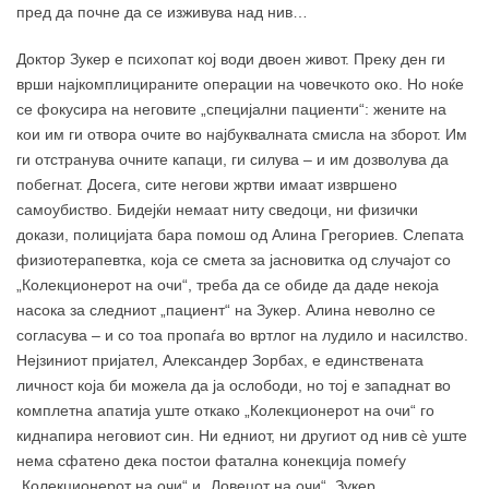
пред да почне да се изживува над нив…
Доктор Зукер е психопат кој води двоен живот. Преку ден ги
врши најкомплицираните операции на човечкото око. Но ноќе
се фокусира на неговите „специјални пациенти“: жените на
кои им ги отвора очите во најбуквалната смисла на зборот. Им
ги отстранува очните капаци, ги силува – и им дозволува да
побегнат. Досега, сите негови жртви имаат извршено
самоубиство. Бидејќи немаат ниту сведоци, ни физички
докази, полицијата бара помош од Алина Грегориев. Слепата
физиотерапевтка, која се смета за јасновитка од случајот со
„Колекционерот на очи“, треба да се обиде да даде некоја
насока за следниот „пациент“ на Зукер. Алина неволно се
согласува – и со тоа пропаѓа во вртлог на лудило и насилство.
Нејзиниот пријател, Александер Зорбах, е единствената
личност која би можела да ја ослободи, но тој е западнат во
комплетна апатија уште откако „Колекционерот на очи“ го
киднапира неговиот син. Ни едниот, ни другиот од нив сѐ уште
нема сфатено дека постои фатална конекција помеѓу
„Колекционерот на очи“ и „Ловецот на очи“, Зукер…