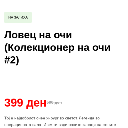
НА ЗАЛИХА
Ловец на очи
(Колекционер на очи
#2)
Купи и собери: 10 Поени
399 ден
590 ден
Тој е најдобриот очен хирург во светот. Легенда во
операционата сала. И им ги вади очните капаци на жените