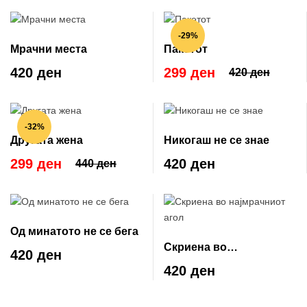
-29%
Мрачни места
Пакетот
420 ден
299 ден
420 ден
-32%
Другата жена
Никогаш не се знае
299 ден
420 ден
440 ден
Од минатото не се бега
Скриена во
420 ден
најмрачниот агол
420 ден