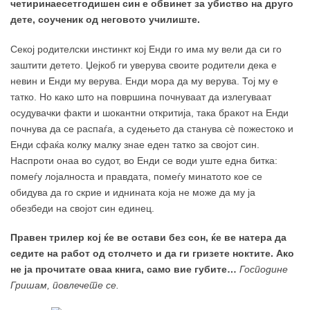
четиринаесетгодишен син е обвинет за убиство на друго
дете, соученик од неговото училиште.
Секој родителски инстинкт кој Енди го има му вели да си го
заштити детето. Џејкоб ги уверува своите родители дека е
невин и Енди му верува. Енди мора да му верува. Тој му е
татко. Но како што на површина почнуваат да излегуваат
осудувачки факти и шокантни откритија, така бракот на Енди
почнува да се распаѓа, а судењето да станува сè пожестоко и
Енди сфаќа колку малку знае еден татко за својот син.
Наспроти онаа во судот, во Енди се води уште една битка:
помеѓу лојалноста и правдата, помеѓу минатото кое се
обидува да го скрие и иднината која не може да му ја
обезбеди на својот син единец.
Правен трилер кој ќе ве остави без сон, ќе ве натера да
седите на работ од столчето и да ги гризете ноктите. Ако
не ја прочитате оваа книга, само вие губите…
Господине
Гришам, повлечете се.