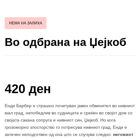
НЕМА НА ЗАЛИХА
Во одбрана на Џејкоб
Купи и собери: 10 Поени
420 ден
Енди Барбер е страшно почитуван јавен обвинител во нивниот
мал град, непобедлив во судницата и среќен во својот дом со
својата сакана сопруга и нивниот син, Џејкоб. Но кога
грозоморно злосторство го потресува нивниот град, Енди е
затечен неподготвен од она што се случува следно:
неговиот