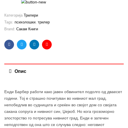
Категорија
Трилери
Tags:
психолошки
,
трилер
Brand:
Сакам Книги
Facebook
Twitter
Linkedin
Email
Опис
Енди Барбер работи како јавен обвинител подолго од дваесет
години. Тој е страшно почитуван во нивниот мал град,
непобедлив во судницата и среќен во својот дом со својата
сакана сопруга и нивниот син, Џејкоб. Но кога грозоморно
злосторство го потресува нивниот град, Енди е затечен
неподготвен од она што се случува следно: неговиот