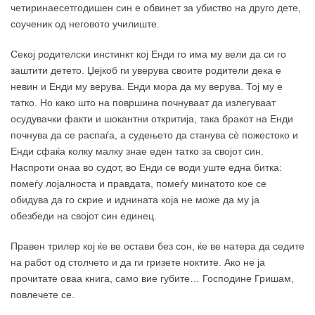
четиринаесетгодишен син е обвинет за убиство на друго дете,
соученик од неговото училиште.
Секој родителски инстинкт кој Енди го има му вели да си го
заштити детето. Џејкоб ги уверува своите родители дека е
невин и Енди му верува. Енди мора да му верува. Тој му е
татко. Но како што на површина почнуваат да излегуваат
осудувачки факти и шокантни откритија, така бракот на Енди
почнува да се распаѓа, а судењето да станува сè пожестоко и
Енди сфаќа колку малку знае еден татко за својот син.
Наспроти онаа во судот, во Енди се води уште една битка:
помеѓу лојалноста и правдата, помеѓу минатото кое се
обидува да го скрие и иднината која не може да му ја
обезбеди на својот син единец.
Правен трилер кој ќе ве остави без сон, ќе ве натера да седите
на работ од столчето и да ги гризете ноктите. Ако не ја
прочитате оваа книга, само вие губите… Господине Гришам,
повлечете се.