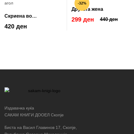
-32%
Другата жена
Скриена во
299 ден
440 ден
најмрачниот агол
420 ден
Издавачка куќа
САКАМ КНИГИ ДООЕЛ Скопје
Биста на Васил Главинов 17, Скопје,