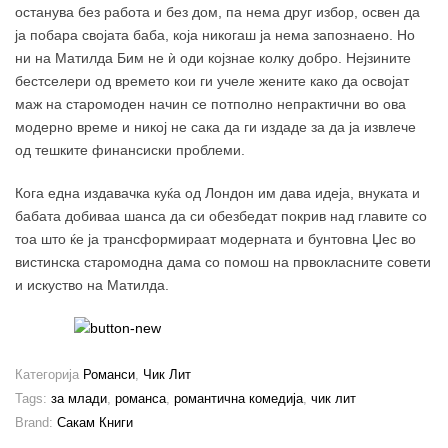
останува без работа и без дом, па нема друг избор, освен да
ја побара својата баба, која никогаш ја нема запознаено. Но
ни на Матилда Бим не ѝ оди којзнае колку добро. Нејзините
бестселери од времето кои ги учеле жените како да освојат
маж на старомоден начин се потполно непрактични во ова
модерно време и никој не сака да ги издаде за да ја извлече
од тешките финансиски проблеми.
Кога една издавачка куќа од Лондон им дава идеја, внуката и
бабата добиваа шанса да си обезбедат покрив над главите со
тоа што ќе ја трансформираат модерната и бунтовна Џес во
вистинска старомодна дама со помош на првокласните совети
и искуство на Матилда.
Категорија
Романси
,
Чик Лит
Tags:
за млади
,
романса
,
романтична комедија
,
чик лит
Brand:
Сакам Книги