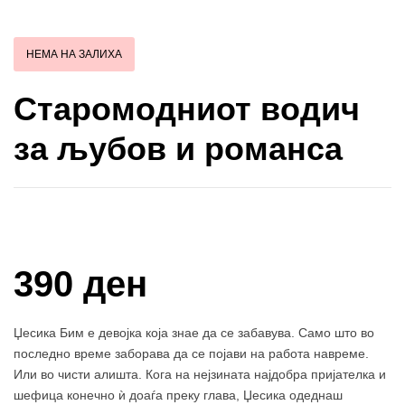
НЕМА НА ЗАЛИХА
Старомодниот водич
за љубов и романса
Купи и собери: 10 Поени
390 ден
Џесика Бим е девојка која знае да се забавува. Само што во
последно време заборава да се појави на работа навреме.
Или во чисти алишта. Кога на нејзината најдобра пријателка и
шефица конечно ѝ доаѓа преку глава, Џесика одеднаш