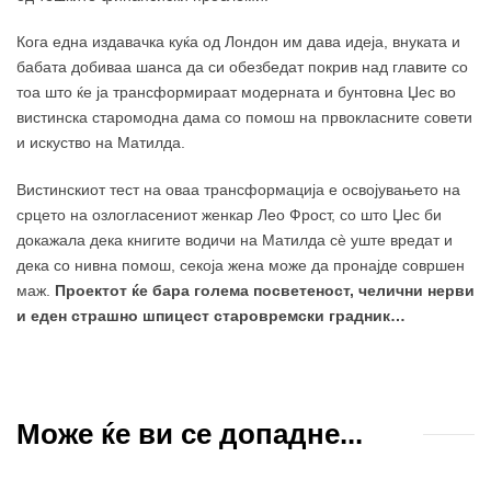
Кога една издавачка куќа од Лондон им дава идеја, внуката и
бабата добиваа шанса да си обезбедат покрив над главите со
тоа што ќе ја трансформираат модерната и бунтовна Џес во
вистинска старомодна дама со помош на првокласните совети
и искуство на Матилда.
Вистинскиот тест на оваа трансформација е освојувањето на
срцето на озлогласениот женкар Лео Фрост, со што Џес би
докажала дека книгите водичи на Матилда сè уште вредат и
дека со нивна помош, секоја жена може да пронајде совршен
маж.
Проектот ќе бара голема посветеност, челични нерви
и еден страшно шпицест старовремски градник…
Може ќе ви се допадне...