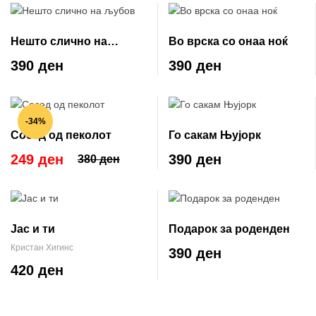
Нешто слично на
Во врска со онаа ноќ
љубов
390 ден
390 ден
-34%
Сосед од пеколот
Го сакам Њујорк
249 ден
390 ден
380 ден
Јас и ти
Подарок за роденден
Кристан Хигинс
390 ден
420 ден