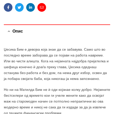
Facebook
Twitter
Linkedin
Email
Опис
Џесика Бим е девојка која знае да се забавува. Само што во
последно време заборава да се појави на работа навреме.
Или во чисти алишта. Кога на нејзината најдобра пријателка и
шефица конечно ѝ доаѓа преку глава, Џесика одеднаш
останува без работа и без дом, па нема друг избор, освен да
ја побара својата баба, која никогаш ја нема запознаено.
Но ни на Матилда Бим не ѝ оди којзнае колку добро. Нејзините
бестселери од времето кои ги учеле жените како да освојат
маж на старомоден начин се потполно непрактични во ова
модерно време и никој не сака да ги издаде за да ја извлече
од тешките финансиски проблеми.