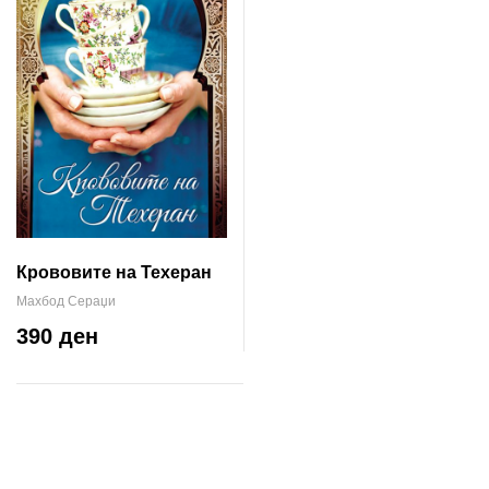
Крововите на Техеран
Махбод Сераџи
390 ден