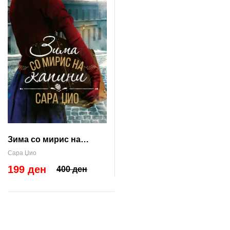
Зима со мирис на
капини
Сара Џио
199 ден
400 ден