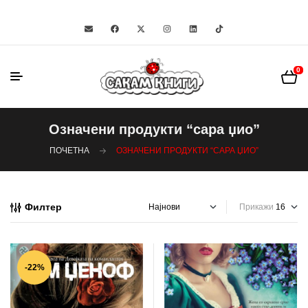
0
Означени продукти “сара џио”
ПОЧЕТНА
ОЗНАЧЕНИ ПРОДУКТИ “САРА ЏИО”
Филтер
Прикажи
-22%