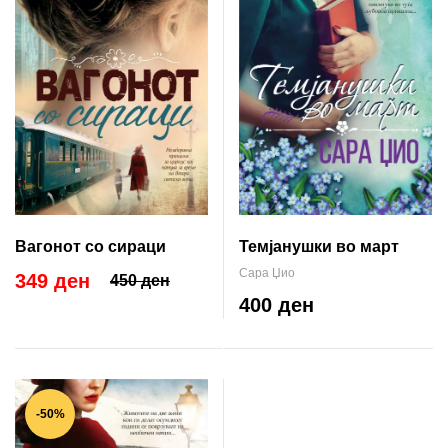
Вагонот со сираци
Темјанушки во март
Сара Џио
349 ден
450 ден
400 ден
-50%