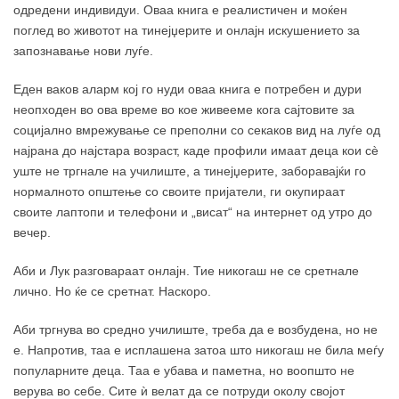
одредени индивидуи. Оваа книга е реалистичен и моќен
поглед во животот на тинејџерите и онлајн искушението за
запознавање нови луѓе.
Еден ваков аларм кој го нуди оваа книга е потребен и дури
неопходен во ова време во кое живееме кога сајтовите за
социјално вмрежување се преполни со секаков вид на луѓе од
најрана до најстара возраст, каде профили имаат деца кои сè
уште не тргнале на училиште, а тинејџерите, заборавајќи го
нормалното општење со своите пријатели, ги окупираат
своите лаптопи и телефони и „висат“ на интернет од утро до
вечер.
Аби и Лук разговараат онлајн. Тие никогаш не се сретнале
лично. Но ќе се сретнат. Наскоро.
Аби тргнува во средно училиште, треба да е возбудена, но не
е. Напротив, таа е исплашена затоа што никогаш не била меѓу
популарните деца. Таа е убава и паметна, но воопшто не
верува во себе. Сите ѝ велат да се потруди околу својот