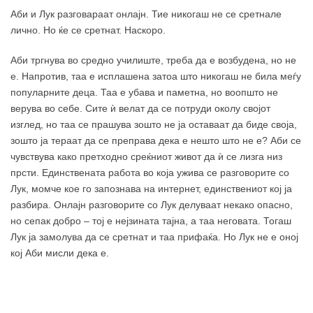
Аби и Лук разговараат онлајн. Тие никогаш не се сретнале
лично. Но ќе се сретнат. Наскоро.
Аби тргнува во средно училиште, треба да е возбудена, но не
е. Напротив, таа е исплашена затоа што никогаш не била меѓу
популарните деца. Таа е убава и паметна, но воопшто не
верува во себе. Сите ѝ велат да се потруди околу својот
изглед, но таа се прашува зошто не ја оставаат да биде своја,
зошто ја тераат да се преправа дека е нешто што не е? Аби се
чувствува како претходно среќниот живот да ѝ се лизга низ
прсти. Единствената работа во која ужива се разговорите со
Лук, момче кое го запознава на интернет, единствениот кој ја
разбира. Онлајн разговорите со Лук делуваат некако опасно,
но сепак добро – тој е нејзината тајна, а таа неговата. Тогаш
Лук ја замолува да се сретнат и таа прифаќа. Но Лук не е оној
кој Аби мисли дека е.