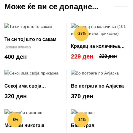
Може ќе ви се допадне...
-28%
Ти си тој што го сакам
Крадец на колачиња
Џована Флечер
(101 инспиративна
229 ден
400 ден
320 ден
приказна)
Секој има своја
Во потрага по Алјаска
приказна
320 ден
370 ден
-8%
-34%
Можеби никогаш
Без страв