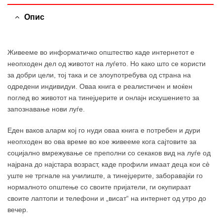
Опис
Живееме во информатичко општество каде интернетот е
неопходен дел од животот на луѓето. Но како што се користи
за добри цели, тој така и се злоупотребува од страна на
одредени индивидуи. Оваа книга е реалистичен и моќен
поглед во животот на тинејџерите и онлајн искушението за
запознавање нови луѓе.
Еден ваков аларм кој го нуди оваа книга е потребен и дури
неопходен во ова време во кое живееме кога сајтовите за
социјално вмрежување се преполни со секаков вид на луѓе од
најрана до најстара возраст, каде профили имаат деца кои сè
уште не тргнале на училиште, а тинејџерите, заборавајќи го
нормалното општење со своите пријатели, ги окупираат
своите лаптопи и телефони и „висат“ на интернет од утро до
вечер.