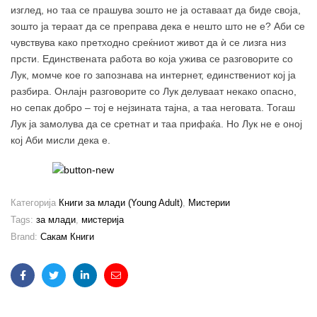
изглед, но таа се прашува зошто не ја оставаат да биде своја,
зошто ја тераат да се преправа дека е нешто што не е? Аби се
чувствува како претходно среќниот живот да ѝ се лизга низ
прсти. Единствената работа во која ужива се разговорите со
Лук, момче кое го запознава на интернет, единствениот кој ја
разбира. Онлајн разговорите со Лук делуваат некако опасно,
но сепак добро – тој е нејзината тајна, а таа неговата. Тогаш
Лук ја замолува да се сретнат и таа прифаќа. Но Лук не е оној
кој Аби мисли дека е.
Категорија
Книги за млади (Young Adult)
,
Мистерии
Tags:
за млади
,
мистерија
Brand:
Сакам Книги
Facebook
Twitter
Linkedin
Email