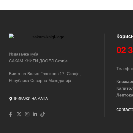
Корис
02 
Издавачка куќа
САКАМ КНИГИ ДООЕЛ Скопје
Телефон
Биста на Васил Главинов 17, Скопје,
Република Северна Македонија
Книжар
Капито
Лептока
ПРИКАЖИ НА МАПА
contac