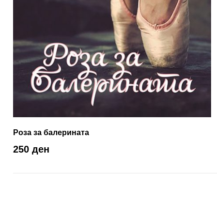
Роза за балерината
250 ден