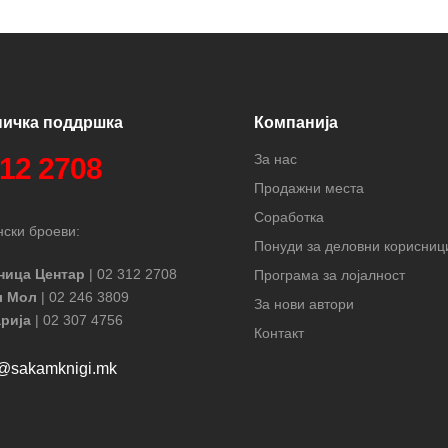
ничка поддршка
Компанија
За нас
312 2708
Продажни места
Соработка
ски броеви:
Понуди за деловни корисниц
ница Центар
| 02 312 2708
Програма за лојалност
л Мол
| 02 246 3809
За нови автори
рија
| 02 307 4756
Контакт
t@sakamknigi.mk