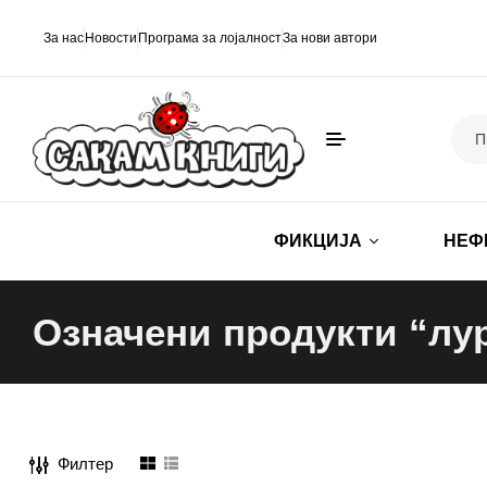
За нас
Новости
Програма за лојалност
За нови автори
ФИКЦИЈА
НЕФ
Означени продукти “лу
Филтер