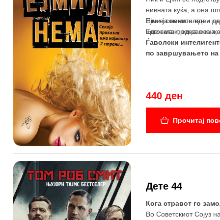
нивната куќа, а она ш
Ник е сомнителен и де
Ејми ја нема е еден о
неговата прекрасна же
Еден маж, една жена, 
Ѓаволски интелигент
по завршувањето на 
440 ден
Прочитај пов
Дете 44
Кога стравот го замо
Во Советскиот Сојуз н