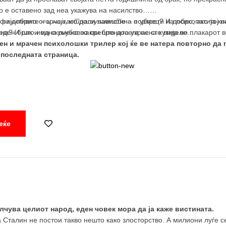
то е оставено зад неа укажува на насилство…
финитивно огорчен, но дали навистина е убиец? И добро, ако тој на
д најдобрите –
и најзастрашувачките
– портрети на психопатија ко
на? И што има скриено во сребрената украсна кутија во плакарот 
еден брак и една љубов какви што досега не сте виделе…
ен и мрачен психолошки трилер кој ќе ве натера повторно да п
последната страница.
еќе
лчува целиот народ, еден човек мора да ја каже вистината.
а Сталин не постои такво нешто како злосторство. А милиони луѓе с