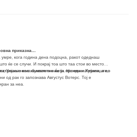
убовна приказна…
а умре, кога година дена подоцна, ракот одеднаш
то ќе се случи. И покрај тоа што таа стои во место
ст, Хејзел нема буквално ништо. Не оди на училиште,
атување кое комплетно ќе ја промени Хејзел, а со
и од рак го запознава Августус Вотерс. Тој е
иран за неа.