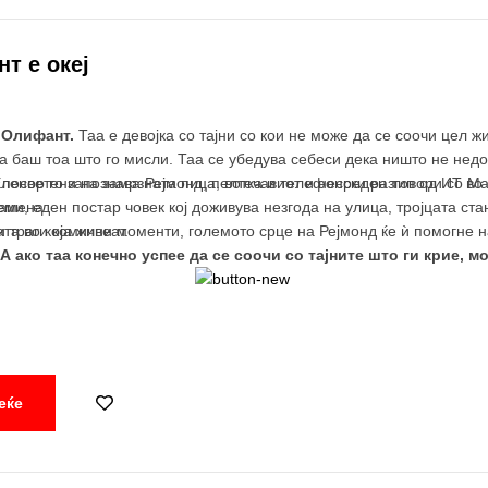
т е океј
р Олифант.
Таа е девојка со тајни со кои не може да се соочи цел ж
ва баш тоа што го мисли. Таа се убедува себеси дека ништо не не
 посветени на замрзната пица, вотка и телефонски разговори со Ма
Еленор го запознава Рејмонд, пелтечавиот и несреден тип од ИТ во
самена.
еми, еден постар човек кој доживува незгода на улица, тројцата ст
та во која живеат.
 и траги комични моменти, големото срце на Рејмонд ќе ѝ помогне н
А ако таа конечно успее да се соочи со тајните што ги крие, м
еќе