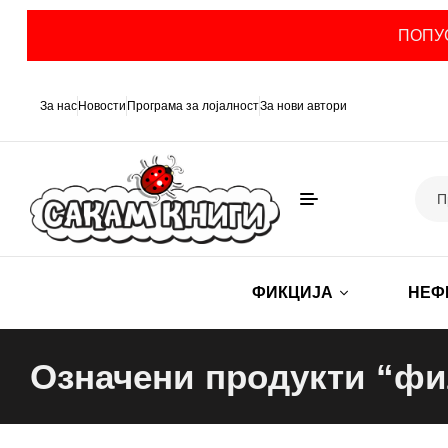
ПОПУС
За нас
Новости
Програма за лојалност
За нови автори
ФИКЦИЈА
НЕФ
Означени продукти “ф