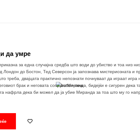
ди да умре
риказна за една случајна средба што води до убиство и тоа низ ни
д Лондон до Бостон, Тед Северсон ја запознава мистериозната и п
што треба, двајцата практично непознати почнуваат да играат игра 
неговиот брак и неговата сопруга Миранда, бидејќи е сигурен дека т
га нафрла дека би можел да ја убие Миранда за тоа што му го нап
“.
еќе