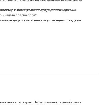
вистина е невин како што тврди, тогаш каде е
и постојат.
Манипулативна, безмилосна, мрачна.
во нивната спална соба?
очнете да ја читате книгата уште еднаш, веднаш
епак живеат во страв. Најмал сомнеж за нелојалност