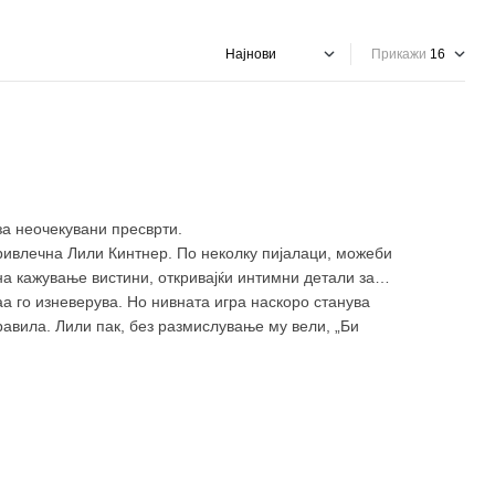
Прикажи
за неочекувани пресврти.
ривлечна Лили Кинтнер. По неколку пијалаци, можеби
на кажување вистини, откривајќи интимни детали за
аа го изневерува. Но нивната игра наскоро станува
равила. Лили пак, без размислување му вели, „Би