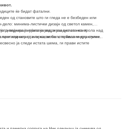
живот.
ледиците ќе бидат фатални.
еден од становите што ги гледа не е безбеден или
к-дело: минима-листички дизајн од светол камен,
ја дизајнирал куќата ја задржува целата контрола над
стото веднаш ја привлекува, а заедно со неа и
 слики или неред или какви било приватни дрангулии.
на претходната станарка; жена што била многу слична
несвесно ја следи истата шема, ги прави истите
ната и паметна сопруга на Ник одеднаш ја снемува од