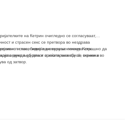
ијателките на Кетрин очигледно се согласуваат,
чност и страсен секс се претвора во нездрава
гресивно и посесивно однесување почнува страшно да
нејзиниот стан, бидејќи не верува никому. Kога
екоја секунда од денот и изолирана од сѐ, скриена во
е надева дека љубовта и среќата можеби се можни и
ва од затвор.