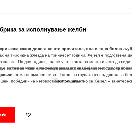
абрика за исполнување желби
приказна каква досега не сте прочитале, ова е една болна љ
ак на тироидна жлезда на тринаесет години, Хејзел е подготвена д
засега. По две години, таа сè уште тапка во место и чека да види ш
да е паузиран, годините си минуваат, па на шеснаесетгодишна возра
ус истовремено е неочекувана дестинација и многу потребно п
јатели, нема нормален живот. Тогаш во групата за поддршка за болн
тели…
ешен, победник на неговиот рак и – шокантно за Хејзел – заинтерес
еќе