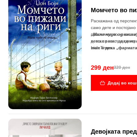
-7%
Момчето во пи
Раскажана од перспект
само дете и постојано
преселите во новата к
„Мало чудо од книга
нема со кого да си игр
детска рака подадена 
знае е дека „фармата
Irish Times.
299 ден
320 ден
Додај во кош
Девојката пре