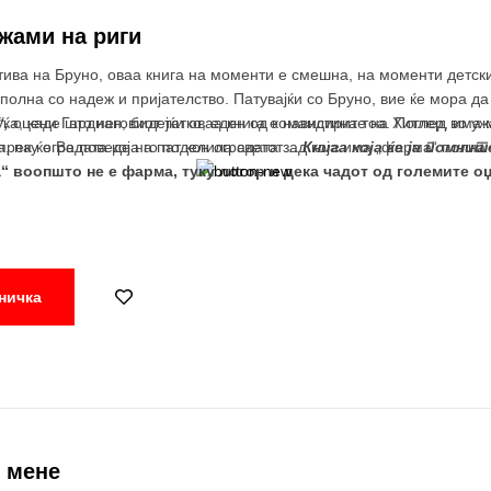
жами на риги
ива на Бруно, оваа книга на моменти е смешна, на моменти детски
 полна со надеж и пријателство. Патувајќи со Бруно, вие ќе мора д
уќа, каде што неговиот татко, еден од командирите на Хитлер, има 
“,
оцени Гардиан, бидејќи оваа книга е навистина тоа. Поглед во уж
а, па ќе Ве поведе на пат кон оградата зад која има „фарма“ полна
преку оградата која го поделила светот…
Книга која ќе ја помни
“ воопшто не е фарма, туку логор и дека чадот од големите оџ
ничка
д мене