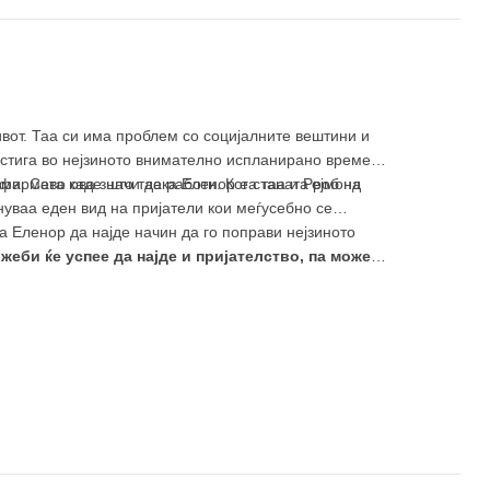
ивот. Таа си има проблем со социјалните вештини и
достига во нејзиното внимателно испланирано време
ма. Сево ова значи дека Еленор е станата роб на
 фирмата каде што таа работи. Кога таа и Рејмонд
ануваа еден вид на пријатели кои меѓусебно се
а Еленор да најде начин да го поправи нејзиното
ожеби ќе успее да најде и пријателство, па можеби