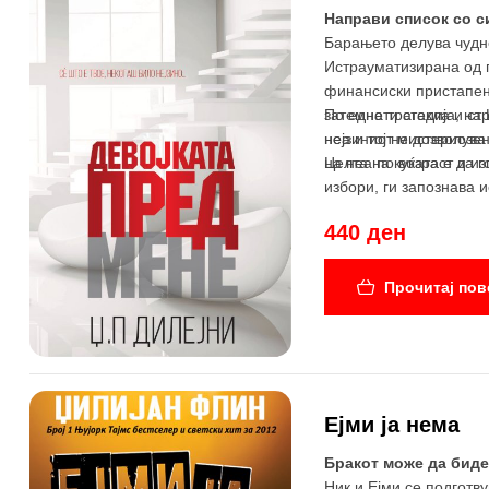
Направи список со си
Барањето делува чудно
Истрауматизирана од п
финансиски пристапен 
затемнети стакла и ст
По една трагедија, на 
неа и тој не дозволув
нејзиниот мистериозен
Целта на куќата е да 
на неа по возраст и из
избори, ги запознава и
440 ден
Прочитај пов
Ејми ја нема
Бракот може да бид
Ник и Ејми се подготв