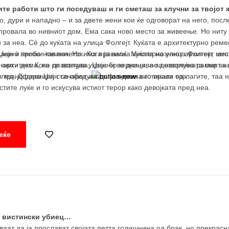
те работи што ги поседуваш и ги сметаш за клучни за твојот 
, дури и нападно – и за двете жени кои ќе одговорат на него, пос
ровала во нивниот дом, Ема сака ново место за живеење. Но ниту 
за неа. Сè до куќата на улица Фолгејт. Куќата е архитектурно реме
рашно високи тавани. Но има правила. Мистериозниот архитект што 
Џејн ѝ треба нов почеток. Кога ја наоѓа куќата на улица Фолгејт, ме
а книги дома, не дозволува украсни перници, не дозволува рамки за
 архитект. Кога се вселува, Џејн брзо дознава за несреќната смрт 
го трансформира станарот и таа навистина го прави тоа.
глед. Додека Џејн се обидува да ја одвои вистината од лагите, таа 
стите луќе и го искусува истиот терор како девојката пред неа.
еќе
е вистински убиец…
уваат да ја прослават својата петта годишнина од брак, но прекрас