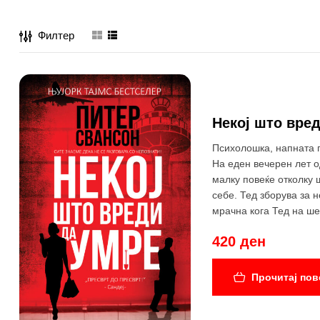
Филтер
Некој што вре
Психолошка, напната п
На еден вечерен лет о
малку повеќе отколку 
себе. Тед зборува за 
мрачна кога Тед на ше
сакала да ти помогнам
420 ден
Прочитај пов