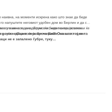
 наивна, на моменти искрена како што знае да биде
а го напуштите неговиот удобен дом во Берлин и да се
многу важна задача. Бруно ќе биде тажен, осамен и ќе
асното минато низ детски очи, невина пријателска
 со луѓе и деца во пижами на риги.
те долго откако ќе ја прочитате
Она што тој не го
, како што оцени
аци не е запалено ѓубре, туку…