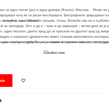
на за едно типче (јас) и една девојка (Фалон). Мислам… Може ли 
ршуваат кога ќе се реши мистеријата. Биографиите завршуваат ко
т со љубов, така? Можеби грешам, тогаш. Можеби ова не е љубовн
 запознав една девојка.
 и за трагедија. Што и да е – како и да завршува – ветив дека ќе 
.“
, иден писател, дента пред да се пресели на другиот крај од земјат
заедно и нејзиниот драматичен живот станува креативната инспираци
е разни врски и турбуленции во нивните одвоени животи, тие продол
нува несигурна дали Бен и ја кажува вистината или само смислув
еќе
а