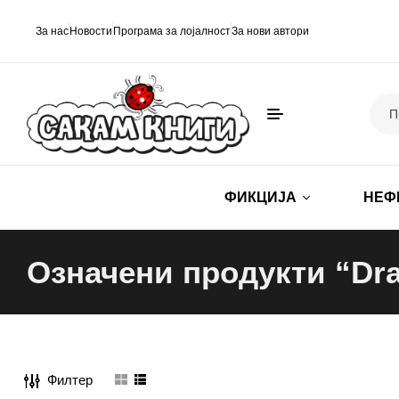
За нас
Новости
Програма за лојалност
За нови автори
ФИКЦИЈА
НЕФ
Означени продукти “Dr
Филтер