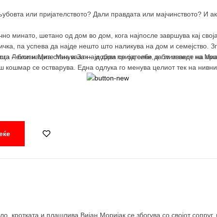
убовта или пријателството? Дали правдата или мајчинството? И а
но минато, шетано од дом во дом, кога најпосле завршува кај своја
чка, па успева да најде нешто што наликува на дом и семејство. Зг
ога Лекси и Миа стануваат најдобри пријателки, а близнакот на Миа
еца – близнаците Миа и Зак – и дава сe од себе да ги изведе на пр
ош кошмар се остварува. Една одлука го менува целиот тек на нивни
еќе
о, кротката и плашлива Вијан Моријак се збогува со својот сопруг, 