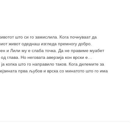
животот што си го замислила. Kога почнуваат да
иниот живот одеднаш изгледа премногу добро.
ален и Лили му е слаба точка. Да не правиме муабет
од глава. Но неговата аверзија кон врски е
 ја копка што го направило таков. Кога дилемите за
 нејзината прва љубов и врска со минатото што го има
радено со Рајл.