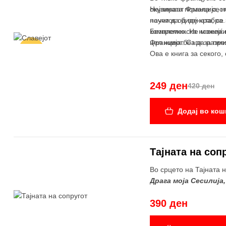
окупираат Франција, н
Нејзината помала сест
научи да биде храбра.
почеток од војната, с
комплетно. Не можејќи
Безвременска новела ко
Франција без да разми
цел живот. Сага за пр
-41%
Ова е книга за секого, 
249 ден
420 ден
Додај во кош
Тајната на соп
Во срцето на Тајната 
Драга моја Сесилија
Замислете дека сопру
390 ден
неговата најдлабока, 
имате изградено заедн
Сесилија Фицпатрик им