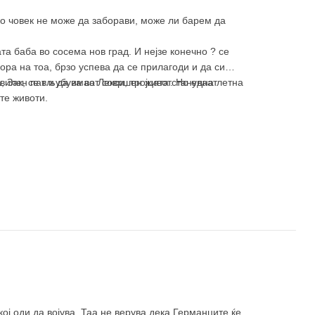
ко човек не може да заборави, може ли барем да
та баба во сосема нов град. И нејзе конечно ? се
ора на тоа, брзо успева да се прилагоди и да си
, Зак, се вљубува во Лекси, тројцата стануваат
авилен пат и да имаат совршен живот. Но една летна
те животи.
кој оди да војува. Таа не верува дека Германците ќе ја