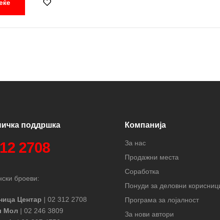
еќе
 и прекрасна мајка на три деца. Нејзиниот живот е совршен и бес
еа. Рејчел и Тес едвај ја знаат Сесилија, но тие исто така ќе ги 
нета со мистерии во која особено ќе уживаат љубителите на хит 
ничка поддршка
Компанија
За нас
312 2708
Продажни места
Соработка
ски броеви:
Понуди за деловни корисниц
ница Центар
| 02 312 2708
Програма за лојалност
л Мол
| 02 246 3809
За нови автори