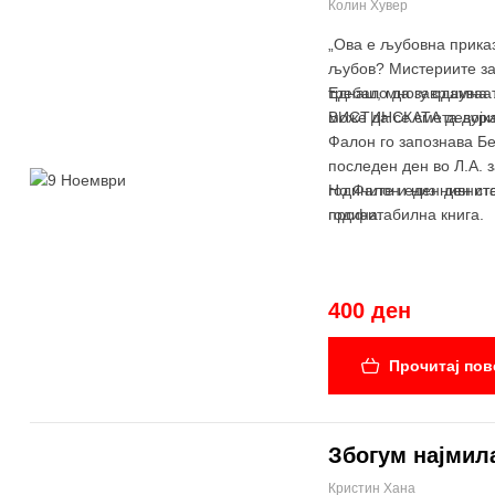
Колин Хувер
„Ова е љубовна приказ
љубов? Мистериите зав
требало да завршуваа
Еднаш, многу одамна…
може да се смета дури
ВИСТИНСКАТА девојка
Фалон го запознава Бен
последен ден во Л.А. 
годините и низ нивнит
Но Фалон еден ден ста
година.
профитабилна книга.
400 ден
Прочитај пов
Збогум најмил
Кристин Хана