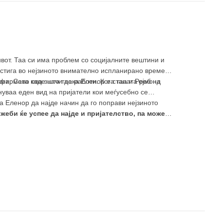
ивот. Таа си има проблем со социјалните вештини и
достига во нејзиното внимателно испланирано време
ма. Сево ова значи дека Еленор е станата роб на
 фирмата каде што таа работи. Кога таа и Рејмонд
ануваа еден вид на пријатели кои меѓусебно се
а Еленор да најде начин да го поправи нејзиното
ожеби ќе успее да најде и пријателство, па можеби