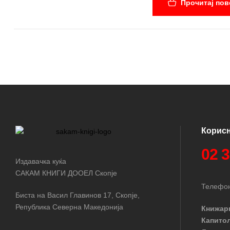
Прочитај пов
својот совршен сопруг
сè и тоа не само за н
нејзиниот сопруг.
Прекрасна драма испол
Корис
02 
Издавачка куќа
САКАМ КНИГИ ДООЕЛ Скопје
Телефон
Биста на Васил Главинов 17, Скопје,
Република Северна Македонија
Книжар
Капито