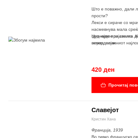
Што е поважно, дали љ
прости?
Лекси е сираче со мрач
насмевнува мала среќи
пронајде пријателка. К
Џуд живее за своите д
неразделни.
вечер, нејзиниот најл
420 ден
Прочитај пов
Славејот
Кристин Хана
Франција, 1939
Во тивко француско сел