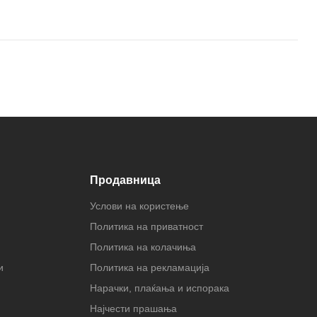
прекорен како и нејзиниот дом. Но ова писмо ќе смени
почувствуваат катастрофалните последици од тајната на
серијата
Очајни домаќинки.
Продавница
Услови на користење
Политика на приватност
Политика на колачиња
и
Политика на рекламација
Нарачки, плаќања и испорака
Најчести прашања