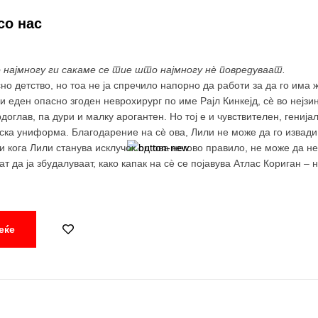
со нас
најмногу ги сакаме се тие што најмногу нѐ повредуваат.
о детство, но тоа не ја спречило напорно да работи за да го има 
 и еден опасно згоден неврохирург по име Рајл Кинкејд, сè во нејз
доглав, па дури и малку арогантен. Но тој е и чувствителен, гениј
рска униформа. Благодарение на сè ова, Лили не може да го извади 
и кога Лили станува исклучок од ова негово правило, не може да не
т да ја збудалуваат, како капак на сè се појавува Атлас Кориган –
јзината сродна душа и спасител. Нејзината закана за сè што има изг
еќе