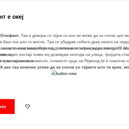
т е океј
р Олифант.
Таа е девојка со тајни со кои не може да се соочи цел ж
ва баш тоа што го мисли. Таа се убедува себеси дека ништо не не
 посветени на замрзната пица, вотка и телефонски разговори со Ма
Еленор го запознава Рејмонд, пелтечавиот и несреден тип од ИТ во
самена.
еми, еден постар човек кој доживува незгода на улица, тројцата ст
та во која живеат.
 и траги комични моменти, големото срце на Рејмонд ќе ѝ помогне н
А ако таа конечно успее да се соочи со тајните што ги крие, м
еќе