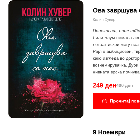
Ова завршува 
-38%
Колин Хувер
Понекогаш, оние што 
Лили Блум немала лесн
летаат искри меѓу неа
Рајл е амбициозен, твр
како изгледа во докто
вознемирувачка. Дури 
нивната врска почнуваа
оставено зад себе. Не
249 ден
400 ден
Прочитај пов
9 Ноември