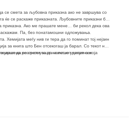
да се смета за љубовна приказна ако не завршува со
га ќе се раскаже приказната. Љубовните приказни би
а приказна. Ако ме прашате мене… би рекол дека ова
ја раскажам. Па, без понатамошни одложувања.
а. Хемијата меѓу нив ги тера да го поминат тој нејзин
ја за книга што Бен отсекогаш ја барал. Со текот на
жуваат да се сретнуваат на истиот датум секоја
а совршена реалност за да напише уникатна и