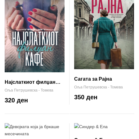
Сагата за Рајна
Најслаткиот филџан
Оља Петрушевска - Томева
кафе
Оља Петрушевска - Томева
350 ден
320 ден