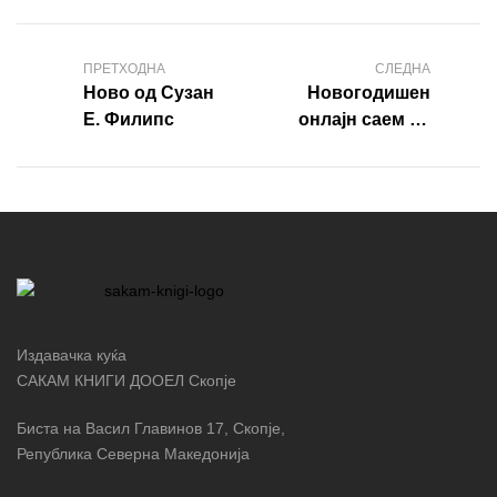
ПРЕТХОДНА
СЛЕДНА
Ново од Сузан
Новогодишен
Е. Филипс
онлајн саем на
sakamknigi.mk
Издавачка куќа
САКАМ КНИГИ ДООЕЛ Скопје
Биста на Васил Главинов 17, Скопје,
Република Северна Македонија