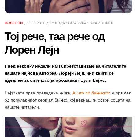
НОВОСТИ
11.11.2016
BY
ИЗДАВАЧКА КУЌА САКАМ КНИГИ
Тој рече, таа рече од
Лорен Лејн
Пред неколку недели им ја претставивме на читателите
нашата најнова авторка, Лорејн Лејн, чии книги се
идеални за сите што ја обожаваат Џули Џејмс.
Нејзината прва преведена книга,
А што по бакнежот
, е прв дел
од популарниот серијал Stilleto, кој веднаш ги освои срцата на
нашите читатели.