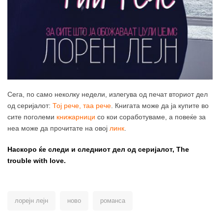
Сега, по само неколку недели, излегува од печат вториот дел
од серијалот:
Тој рече, таа рече
. Книгата може да ја купите во
сите поголеми
книжарници
со кои соработуваме, а повеќе за
неа може да прочитате на овој
линк
.
Наскоро ќе следи и следниот дел од серијалот, The
trouble with love.
лорејн лејн
ново
романса