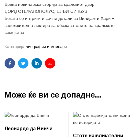
Врвна новинарска сторија за кралскиот двор.
ЏОРЏ СТЕФАНОПОЛУС, ЕЈ-БИ-СИ ЊУЗ
Богата со интриги и сочни детали за Вилијам и Хари −
задолжителна лектира за обожавателите на кралското
семејство.
Категорија
Биографии и мемоари
Facebook
Twitter
Linkedin
Email
Може ќе ви се допадне...
Леонардо да Винчи
Стоте највлијателни