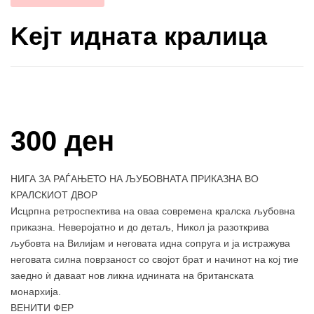
Keјт идната кралица
Купи и собери: 10 Поени
300 ден
НИГА ЗА РАЃАЊЕТО НА ЉУБОВНАТА ПРИКАЗНА ВО
КРАЛСКИОТ ДВОР
Исцрпна ретроспектива на оваа современа кралска љубовна
приказна. Неверојатно и до детаљ, Никол ја разоткрива
љубовта на Вилијам и неговата идна сопруга и ја истражува
неговата силна поврзаност со својот брат и начинот на кој тие
заедно ѝ даваат нов ликна иднината на британската
монархија.
ВЕНИТИ ФЕР