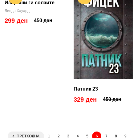
Избриши ги солзите
Линда Хауард
299 ден
450 ден
Патник 23
329 ден
450 ден
ПРЕТХОДНА
1
2
3
4
5
6
7
8
9