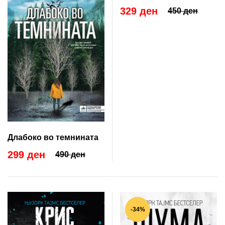
329 ден
450 ден
Длабоко во темнината
299 ден
490 ден
-34%