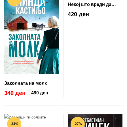
Некој што вреди да
умре
420 ден
Заколната на молк
349 ден
490 ден
-34%
-27%