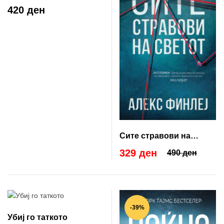
420 ден
Сите стравови на
светот
329 ден
490 ден
-39%
Убиј го таткото