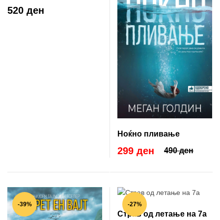
520 ден
Ноќно пливање
299 ден
490 ден
-39%
-27%
Страв од летање на 7а