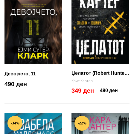
Џелатот (Robert Hunter
Девојчето, 11
#2)
Крис Картер
490 ден
349 ден
490 ден
-34%
-22%