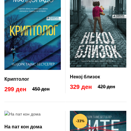
Некој близок
Криптолог
329 ден
420 ден
299 ден
450 ден
-33%
На пат кон дома