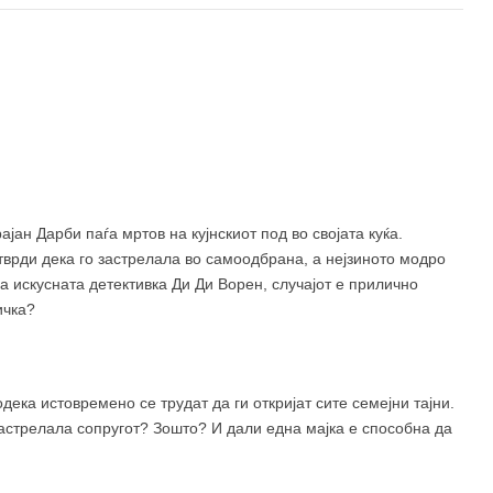
ан Дарби паѓа мртов на кујнскиот под во својата куќа.
тврди дека го застрелала во самоодбрана, а нејзиното модро
а искусната детективка Ди Ди Ворен, случајот е прилично
ичка?
дека истовремено се трудат да ги откријат сите семејни тајни.
застрелала сопругот? Зошто? И дали една мајка е способна да