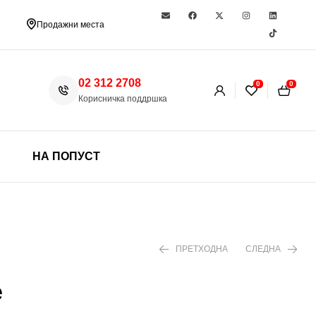
Продажни места
02 312 2708
0
0
Корисничка поддршка
НА ПОПУСТ
ПРЕТХОДНА
СЛЕДНА
е
330 ден
1.299 ден
1.860 ден