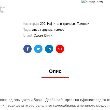
Категорија
299
,
Најчитани трилери
,
Трилери
Tags:
лиса гарднер
,
трилер
Brand:
Сакам Книги
Facebook
Twitter
Linkedin
Email
Опис
че од секундата и Брајан Дарби паѓа мртов на кујнскиот под во сво
ни, тврди дека го застрелала во самоодбрана, а нејзиното модро л