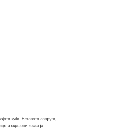
јата куќа. Неговата сопруга,
ице и скршени коски ја