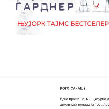
КОГО САКАШ?
Едно прашање, минијатурно дел
државната полицајка Теса Лео