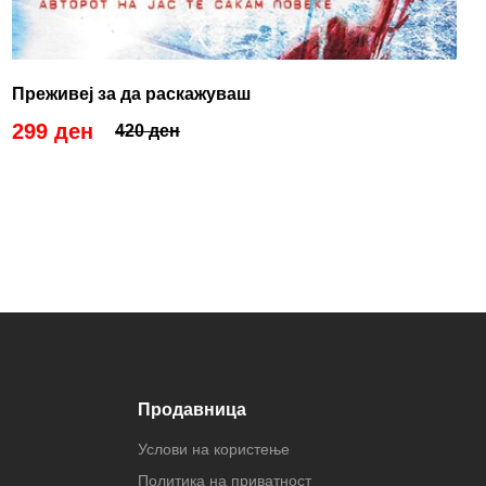
Преживеј за да раскажуваш
299 ден
420 ден
Продавница
Услови на користење
Политика на приватност