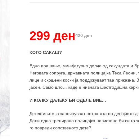
Купи и собери: 10 Поени
299 ден
420 ден
КОГО САКАШ?
Едно прашање, минијатурно делче од секундата и Брај
Неговата сопруга, државната полицајка Теса Леони, 
лице и скршени коски ја поддржуваат таа приказна. З
јасен. Само што… каде е нивната шестгодишна ќерк
И КОЛКУ ДАЛЕКУ БИ ОДЕЛЕ ВИЕ…
Детективите ја започнуваат потрагата по девојчето до
Дали една тренирана полицајка навистина би си го 
го повреди сопственото дете?