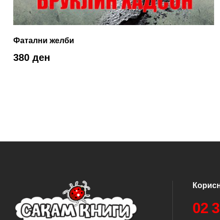
Фатални желби
380 ден
Корис
02 