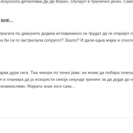
 искусната детективка Ди Ди Ворен, случајот е прилично јасен. Са
Е ВИЕ…
трагата по девојчето додека истовремено се трудат да ги откријат с
а би си го застрелала сопругот? Зошто? И дали една мајка е спосо
дува дури сега. Таа чекори по тенко јаже, не може да побара помош
 и планира да ја искористи секоја секунда тренинг за да дојде до 
незамисливо. Мајката знае кого сака…