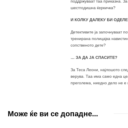
поддржуваат таа приказна. За
шестгодишна ќеркичка?
И КОЛКУ ДАЛЕКУ БИ ОДЕЛ
Детективите ја започнуваат по
тренирана полицајка навистин
сопственото дете?
… ЗА ДА ЈА СПАСИТЕ?
За Теса Леони, најлошото сле
верува. Таа има само една цел
преголема, ниедно дело не е 
Може ќе ви се допадне...