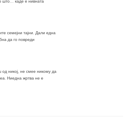
мо што… каде е нивната
ите семејни тајни. Дали една
бна да го повреди
 од никој, не смее никому да
неа. Ниедна жртва не е