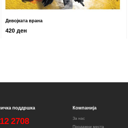
Девојката врана
420 ден
ничка поддршка
Компанија
За нас
312 2708
Продажни места