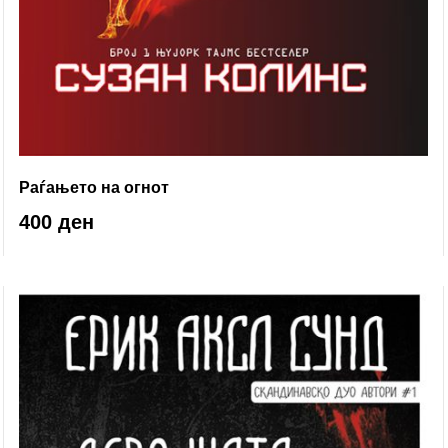
Раѓањето на огнот
400 ден