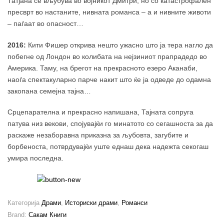
Татјана се вљубува во војникот Дмитри, но со катастрофален
пресврт во настаните, нивната романса – а и нивните животи
– паѓаат во опасност…
2016:
Кити Фишер открива нешто ужасно што ја тера нагло да
побегне од Лондон во колибата на нејзиниот прапрадедо во
Америка. Таму, на брегот на прекрасното езеро Аканаби,
наоѓа спектакуларно парче накит што ќе ја одведе до одамна
закопана семејна тајна…
Срцепарателна и прекрасно напишана, Тајната сопруга
патува низ векови, спојувајќи го минатото со сегашноста за да
раскаже незаборавна приказна за љубовта, загубите и
борбеноста, потврдувајќи уште еднаш дека надежта секогаш
умира последна.
Категорија
Драми
,
Историски драми
,
Романси
Brand:
Сакам Книги