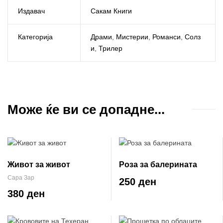
Издавач
Сакам Книги
Категорија
Драми
,
Мистерии
,
Романси
,
Солз
и
,
Трилер
Може ќе ви се допадне...
Живот за живот
Роза за балерината
Сара Зар
250 ден
380 ден