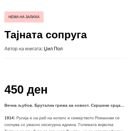
НЕМА НА ЗАЛИХА
Тајната сопруга
Автор на книгата:
Џил Пол
Купи и собери: 10 Поени
450 ден
Вечна љубов. Брутална грижа на совест. Скршени срца…
1914:
Русија е на раб на колапс и семејството Романови се
соочува со ужасно несигурна иднина. Големата војвотка