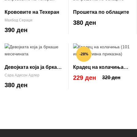
Крововите на Техеран
Прошетка по облаците
Махбод Сераџи
380 ден
390 ден
-28%
Девојката која ја бркаше
Крадец на колачиња
месечината
(101 инспиративна
Сара Адисон Адлер
229 ден
320 ден
приказна)
380 ден