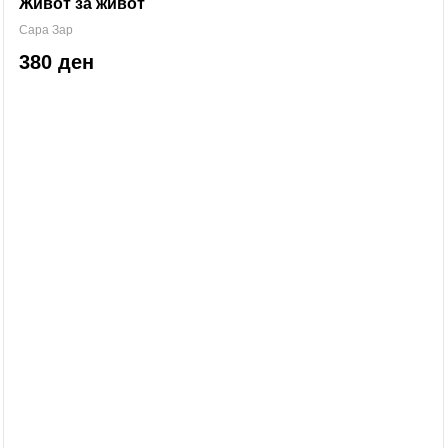
Живот за живот
Сара Зар
380 ден