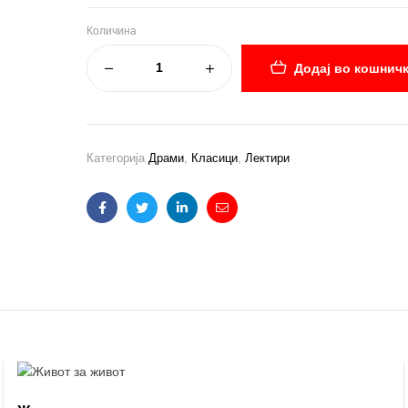
Количина
Додај во кошнич
Категорија
Драми
,
Класици
,
Лектири
Facebook
Twitter
Linkedin
Email