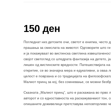
Купи и собери: 10 Поени
150 ден
Погледнат низ детските очи, светот е енигма, често
прашања за смислата на животот. Одговорите што ги
и ја покажуваат во вистинска светлина извештаченоста
својот светоглед со штедрата фантазија на детето, ј
лишен од вистинските вредности. Патешествијата на
откритие, се во значајна мера и едукативни, а оваа л
целост е поврзана и со традицијата на филозофската
Малиот принц за кој, без сомневање, се можни безбр
Сказната „Малиот принц“, што е раскажана во прво 
авторот и со едноставноста на раскажувачкиот тон, 
опишаните доживелици претставува неповторливо чети