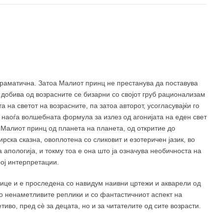
 драматична. Затоа Малиот принц не престанува да поставува
 добива од возрасните се бизарни со својот груб рационализам
 на светот на возрасните, па затоа авторот, усогласувајќи го
а наоѓа волшебната формула за излез од агонијата на еден свет
 Малиот принц од планета на планета, од откритие до
ирска сказна, овоплотена со сликовит и езотеричен јазик, во
 апологија, и токму тоа е она што ја означува необичноста на
ој интерпретации.
лице и е проследена со навидум наивни цртежи и акварели од
со ненаметливите реплики и со фантастичниот аспект на
во, пред сè за децата, но и за читателите од сите возрасти.