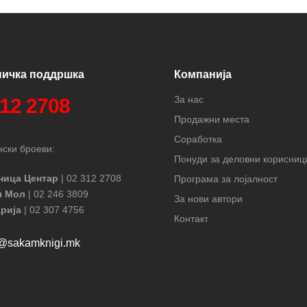
ничка поддршка
Компанија
За нас
312 2708
Продажни места
Соработка
ски броеви:
Понуди за деловни корисниц
ница Центар
| 02 312 2708
Програма за лојалност
л Мол
| 02 246 3809
За нови автори
рија
| 02 307 4756
Контакт
t@sakamknigi.mk