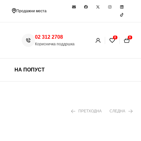
Продажни места
02 312 2708
0
0
Корисничка поддршка
НА ПОПУСТ
ПРЕТХОДНА
СЛЕДНА
490 ден
1.199 ден
1.890 ден