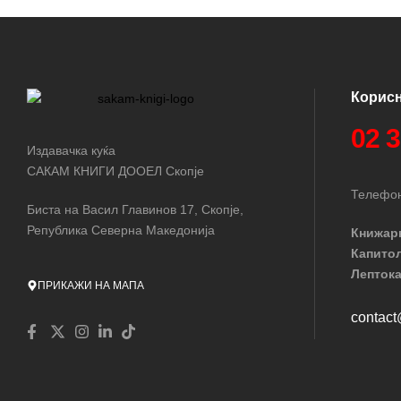
Корис
02 
Издавачка куќа
САКАМ КНИГИ ДООЕЛ Скопје
Телефон
Биста на Васил Главинов 17, Скопје,
Република Северна Македонија
Книжар
Капито
Лептока
ПРИКАЖИ НА МАПА
contac