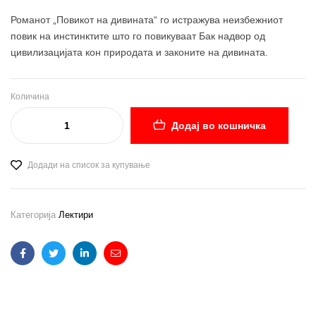
Романот „Повикот на дивината“ го истражува неизбежниот
повик на инстинктите што го повикуваат Бак надвор од
цивилизацијата кон природата и законите на дивината.
Количина
Додај во кошничка
Додади на список за купување
Категорија
Лектири
Facebook
Twitter
Linkedin
Email