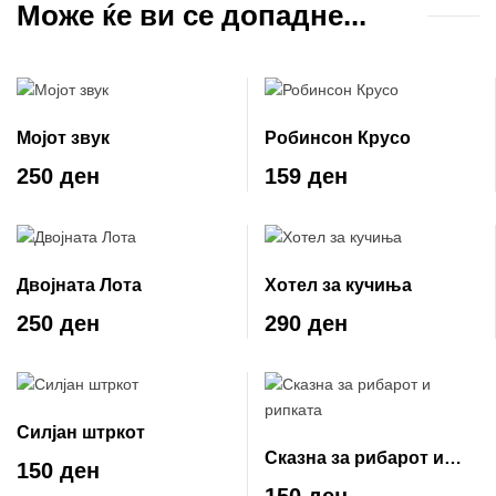
Може ќе ви се допадне...
Мојот звук
Робинсон Крусо
250 ден
159 ден
Двојната Лота
Хотел за кучиња
250 ден
290 ден
Силјан штркот
Сказна за рибарот и
150 ден
рипката