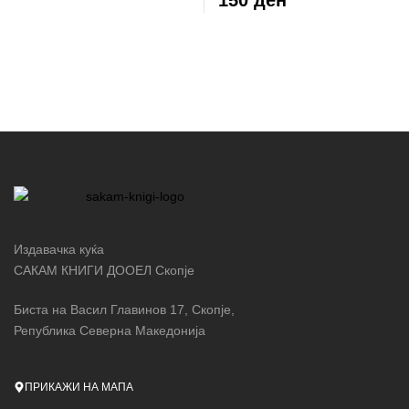
150 ден
Издавачка куќа
САКАМ КНИГИ ДООЕЛ Скопје
Биста на Васил Главинов 17, Скопје,
Република Северна Македонија
ПРИКАЖИ НА МАПА