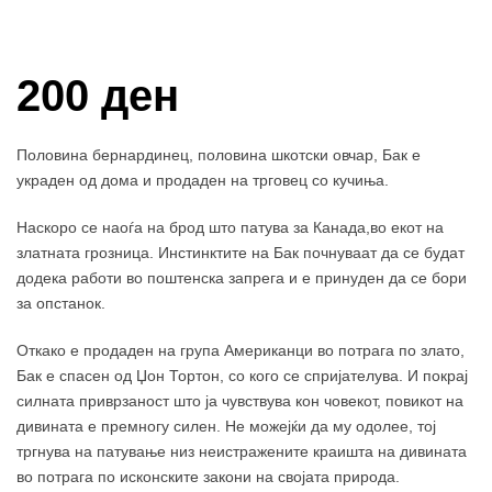
Купи и собери: 10 Поени
200 ден
Половина бернардинец, половина шкотски овчар, Бак е
украден од дома и продаден на трговец со кучиња.
Наскоро се наоѓа на брод што патува за Канада,во екот на
златната грозница. Инстинктите на Бак почнуваат да се будат
додека работи во поштенска запрега и е принуден да се бори
за опстанок.
Откако е продаден на група Американци во потрага по злато,
Бак е спасен од Џон Тортон, со кого се спријателува. И покрај
силната приврзаност што ја чувствува кон човекот, повикот на
дивината е премногу силен. Не можејќи да му одолее, тој
тргнува на патување низ неистражените краишта на дивината
во потрага по исконските закони на својата природа.