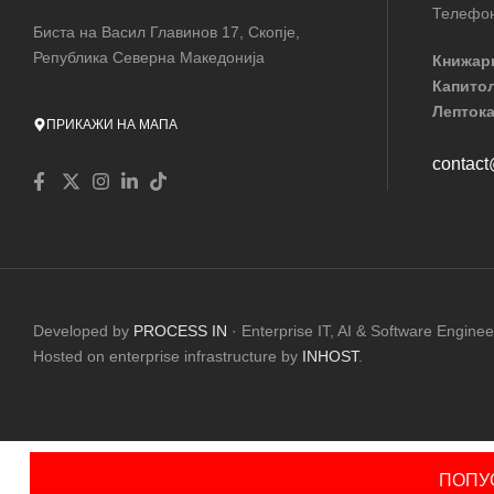
Телефон
Биста на Васил Главинов 17, Скопје,
Република Северна Македонија
Книжар
Капито
Лептока
ПРИКАЖИ НА МАПА
contac
Developed by
PROCESS IN
· Enterprise IT, AI & Software Enginee
Hosted on enterprise infrastructure by
INHOST
.
ПОПУС