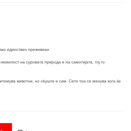
како единствен преживеан
емилост на суровата природа и на самотијата, тој го
итомува животни, но сèуште е сам. Сето тоа се менува кога ќе
ка