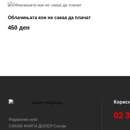
Облачињата кои не сакаа да плачат
450 ден
Корис
02 
Издавачка куќа
САКАМ КНИГИ ДООЕЛ Скопје