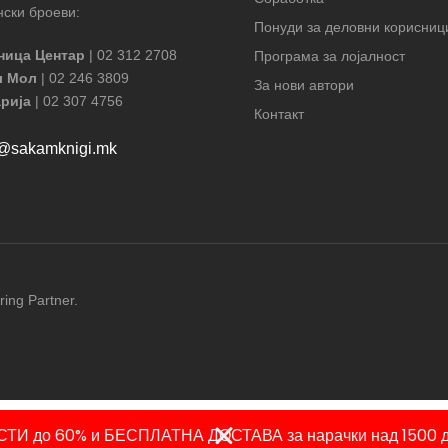
ски броеви:
Понуди за деловни корисниц
ница Центар
| 02 312 2708
Програма за лојалност
л Мол
| 02 246 3809
За нови автори
рија
| 02 307 4756
Контакт
t@sakamknigi.mk
ring Partner.
ТИ до 60% и БЕСПЛАТНА ДОСТАВА за нарачки над 1500 д