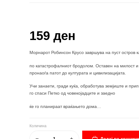
Купи и собери: 10 Поени
159 ден
Морнарот Робинсон Крусо завршува на пуст остров 
по катастрофалниот бродолом. Оставен на милост и н
пронаоѓа патот до културата и цивилизацијата.
Учи занаети, гради куќа, обработува земјиште и прип
го спаси Петко од човекојадците и заедно
ќе го планираат враќањето дома…
Количина
Додај во кошнич