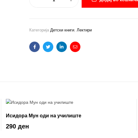
Категорија
Детски книги
,
Лектири
Facebook
Twitter
Linkedin
Email
Исидора Мун оди на училиште
290 ден