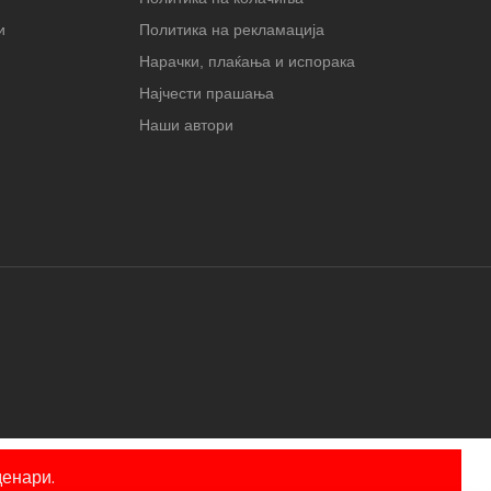
и
Политика на рекламација
Нарачки, плаќања и испорака
Најчести прашања
Наши автори
енари.