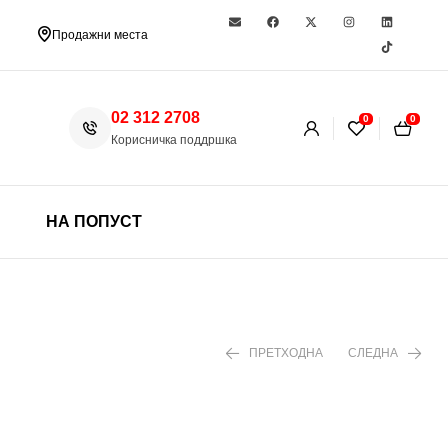
Продажни места
02 312 2708
0
0
Корисничка поддршка
НА ПОПУСТ
ПРЕТХОДНА
СЛЕДНА
490 ден
299 ден
350 ден