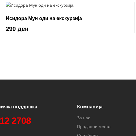
Исидора Мун оди на екскурзија
290 ден
ничка поддршка
Компанија
За нас
312 2708
Продажни места
Соработка