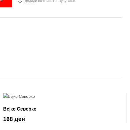
Додади на список за купување
Вејко Северко
168 ден