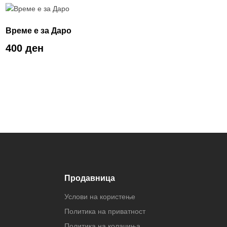
Време е за Даро
400 ден
Продавница
Услови на користење
Политика на приватност
Политика на колачиња