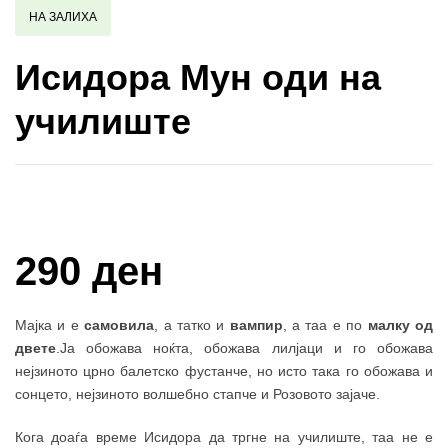
НА ЗАЛИХА
Исидора Мун оди на
училиште
Купи и собери: 10 Поени
290 ден
Мајка и е
самовила
, а татко и
вампир
, а таа е по
малку од
двете
.
Ја обожава ноќта, обожава лилјаци и го обожава
нејзиното црно балетско фустанче, но исто така го обожава и
сонцето, нејзиното волшебно стапче и Розовото зајаче.
Кога доаѓа време Исидора да тргне на училиште, таа не е