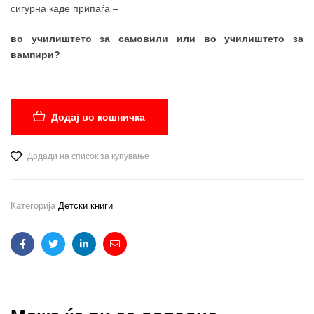
сигурна каде припаѓа –
во училиштето за самовили или во училиштето за
вампири?
Додај во кошничка
Додади на список за купување
Категорија
Детски книги
Facebook
Twitter
Linkedin
Email