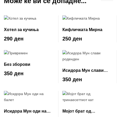
Може ќе ви се допадне...
Хотел за кучиња
Кифличката Мирна
290 ден
250 ден
Без зборови
Исидора Мун слави
350 ден
роденден
350 ден
Исидора Мун оди на
Мојот брат од