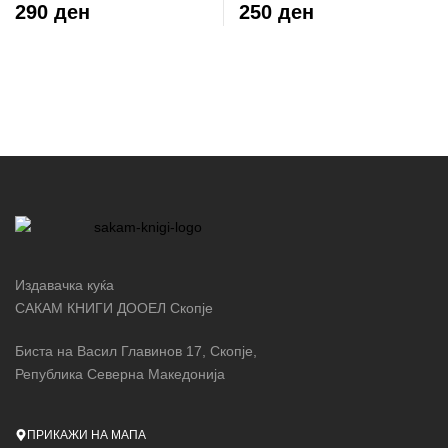
балет
тринаесеттиот кат
290 ден
250 ден
Издавачка куќа
САКАМ КНИГИ ДООЕЛ Скопје
Биста на Васил Главинов 17, Скопје,
Република Северна Македонија
ПРИКАЖИ НА МАПА