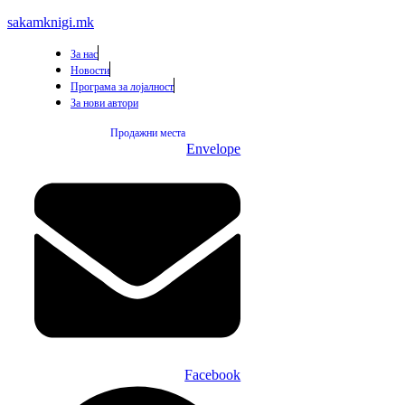
sakamknigi.mk
За нас
Новости
Програма за лојалност
За нови автори
Продажни места
Envelope
Facebook