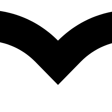
Букмаркери
Ваучери
Инспиративни картички
Честитки
Планери
Радосници
Дневници
Чаши
Капчиња
Боенки за возрасни
Новогодишни пакетчиња
Магнети и приврзоци
Филм
WPL производи
ПОДАРОЦИ
а секоја пригода!
 на селектирани производи
Погледни понуда
НА ПОПУСТ