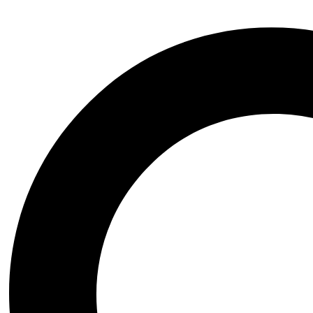
з
Попусти
Исидора Мун оди на панаѓур
Почетна
Детски книги
Исидора Мун оди на панаѓур