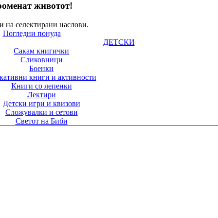
роменат животот!
и на селектирани наслови.
Погледни понуда
ДЕТСКИ
Сакам книгички
Сликовници
Боенки
кативни книги и активности
Книги со лепенки
Лектири
Детски игри и квизови
Сложувалки и сетови
Светот на Биби
Песнички и гатанки
Звучни сликовници
Бебе сликовници
Децата ги засакуваат
нигите од мали...
м избор детски наслови.
Погледни понуда
ГИФТ ПРОГРАМА