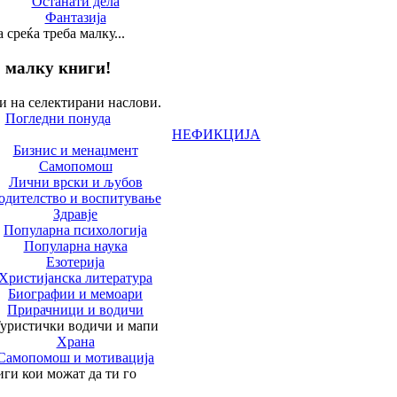
Останати дела
Фантазија
а среќа треба малку...
малку книги!
и на селектирани наслови.
Погледни понуда
НЕФИКЦИЈА
Бизнис и менаџмент
Самопомош
Лични врски и љубов
одителство и воспитување
Здравје
Популарна психологија
Популарна наука
Езотерија
Христијанска литература
Биографии и мемоари
Прирачници и водичи
уристички водичи и мапи
Храна
Самопомош и мотивација
ги кои можат да ти го