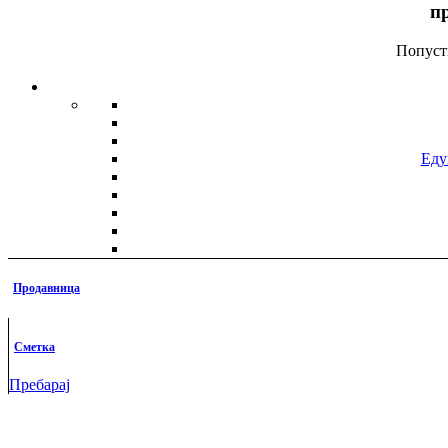
п
Попуст
Еду
Продавница
Сметка
к
Пребарај
Голе