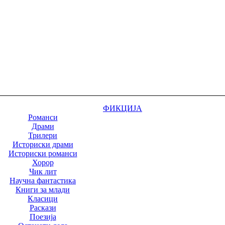
ФИКЦИЈА
Романси
Драми
Трилери
Историски драми
Историски романси
Хорор
Чик лит
Научна фантастика
Книги за млади
Класици
Раскази
Поезија