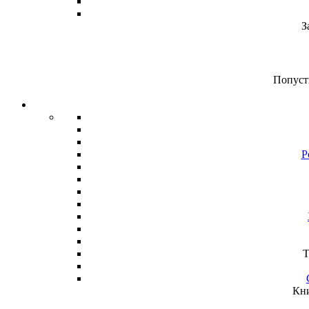
З
Попуст
Р
Т
Кни