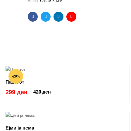
Brand:
Сакам Книги
Facebook
Twitter
Linkedin
Email
-29%
Пакетот
299 ден
420 ден
Ејми ја нема