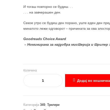
И тогаш повторно се будиш. . .
. . . на завчерашен ден.
Секое утро се будиш ден порано, уште еден ден пре
минатото лежи одговорот – причината за ова злосторс
Goodreads Choice Award
– Номинирана за најдобра мистерија и трилер з
Количина
Додај во кошничка
Категорија
349
,
Трилери