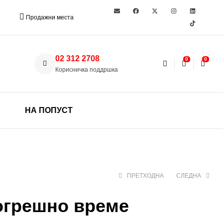
Продажни места
02 312 2708
0
0
Корисничка поддршка
НА ПОПУСТ
ПРЕТХОДНА
СЛЕДНА
огрешно време
330 ден
1.299 ден
1.860 ден