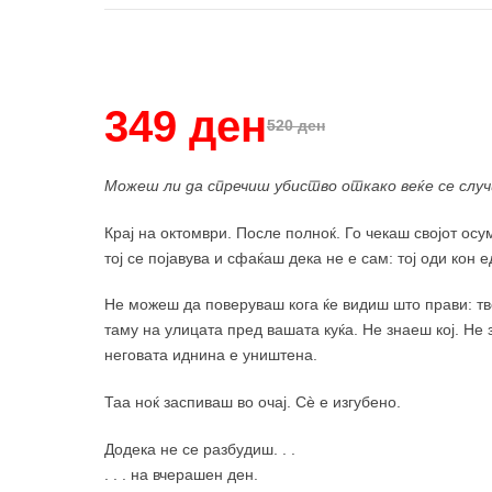
Купи и собери: 10 Поени
349 ден
520 ден
Можеш ли да спречиш убиство откако веќе се слу
Крај на октомври. После полноќ. Го чекаш својот ос
тој се појавува и сфаќаш дека не е сам: тој оди кон 
Не можеш да поверуваш кога ќе видиш што прави: твој
таму на улицата пред вашата куќа. Не знаеш кој. Не 
неговата иднина е уништена.
Таа ноќ заспиваш во очај. Сѐ е изгубено.
Додека не се разбудиш. . .
. . . на вчерашен ден.