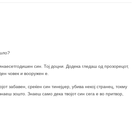
чило?
умнаесетгодишен син. Тој доцни. Додека гледаш од прозорецот,
еден човек и вооружен е.
от забавен, среќен син тинејџер, убива некој странец, токму
знаеш зошто. Знаеш само дека твојот син сега е во притвор,