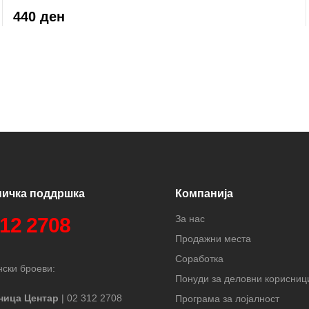
440 ден
ничка поддршка
Компанија
За нас
312 2708
Продажни места
Соработка
ски броеви:
Понуди за деловни корисниц
ница Центар
| 02 312 2708
Програма за лојалност