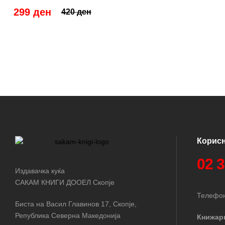
299 ден
420 ден
Корис
02 
Издавачка куќа
САКАМ КНИГИ ДООЕЛ Скопје
Телефон
Биста на Васил Главинов 17, Скопје,
Република Северна Македонија
Книжар