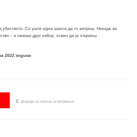
д убиството. Со уште една шанса да го запреш. Некаде во
тво – и немаш друг избор, освен да ја откриеш. . .
а 2022 година
Додади на список за купување