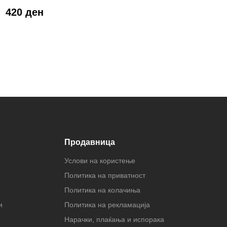
420 ден
Продавница
Услови на користење
Политика на приватност
Политика на колачиња
и
Политика на рекламација
Нарачки, плаќања и испорака