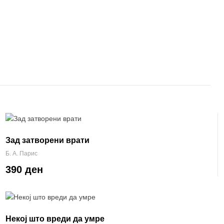
Зад затворени врати
Б. А. Парис
390 ден
Некој што вреди да умре