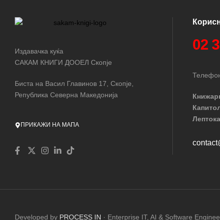
Корис
02 
Издавачка куќа
САКАМ КНИГИ ДООЕЛ Скопје
Телефон
Биста на Васил Главинов 17, Скопје,
Република Северна Македонија
Книжар
Капито
Лептока
ПРИКАЖИ НА МАПА
contac
Developed by
PROCESS IN
· Enterprise IT, AI & Software Enginee