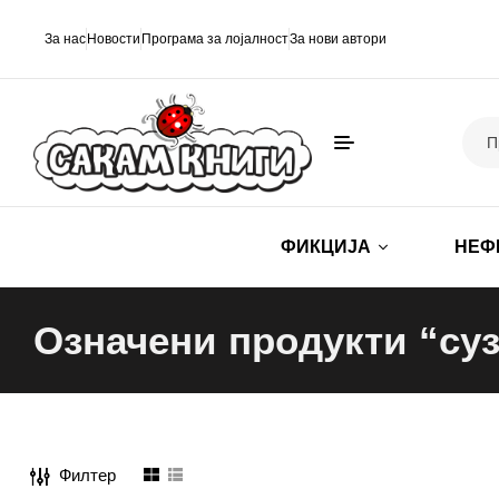
За нас
Новости
Програма за лојалност
За нови автори
ФИКЦИЈА
НЕФ
Означени продукти “су
Филтер