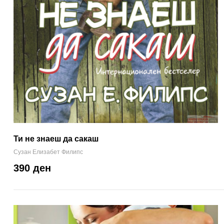
Ти не знаеш да сакаш
Сузан Елизабет Филипс
390 ден