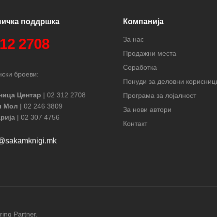
ничка поддршка
Компанија
За нас
312 2708
Продажни места
Соработка
ски броеви:
Понуди за деловни корисниц
ница Центар
| 02 312 2708
Програма за лојалност
л Мол
| 02 246 3809
За нови автори
рија
| 02 307 4756
Контакт
t@sakamknigi.mk
ring Partner.