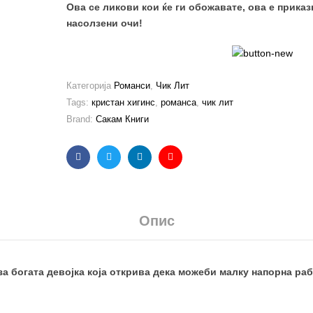
Ова се ликови кои ќе ги обожавате, ова е приказ
насолзени очи!
Категорија
Романси
,
Чик Лит
Tags:
кристан хигинс
,
романса
,
чик лит
Brand:
Сакам Книги
Facebook
Twitter
Linkedin
Email
Опис
за богата девојка која открива дека можеби малку напорна раб