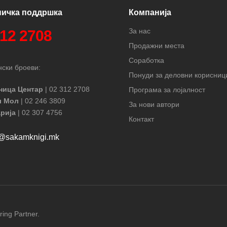
ничка поддршка
Компанија
За нас
312 2708
Продажни места
Соработка
ски броеви:
Понуди за деловни корисниц
ница Центар
| 02 312 2708
Програма за лојалност
л Мол
| 02 246 3809
За нови автори
рија
| 02 307 4756
Контакт
t@sakamknigi.mk
ring Partner.