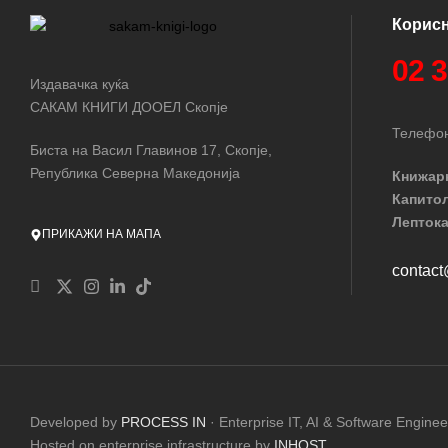
Корис
02 
Издавачка куќа
САКАМ КНИГИ ДООЕЛ Скопје
Телефон
Биста на Васил Главинов 17, Скопје,
Република Северна Македонија
Книжар
Капито
Лептока
ПРИКАЖИ НА МАПА
contac
Developed by
PROCESS IN
· Enterprise IT, AI & Software Enginee
Hosted on enterprise infrastructure by
INHOST
.