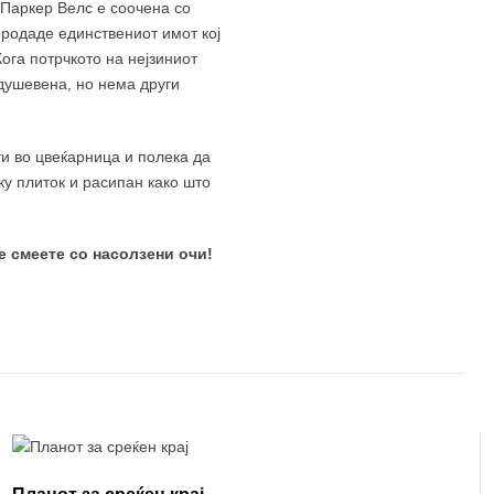
а Паркер Велс е соочена со
 продаде единствениот имот кој
ога потрчкото на нејзиниот
одушевена, но нема други
ти во цвеќарница и полека да
ку плиток и расипан како што
е смеете со насолзени очи!