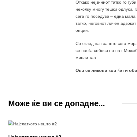
Откако нејзиниот татко го губ
неколку многу тешки одлуки. К
сега го поседува – една мала
татко, неговиот личен адвокат
опции.
Со оглед на тоа што сега мор
се наоѓа себеси по пат. Можеб
мисли таа.
Ова се ликови кои ќе ги об
Може ќе ви се допадне...