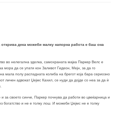
520 ден
ја открива дека можеби малку напорна работа е баш она
ство во нелегална зделка, самохраната мајка Паркер Велс е
аа мора да се упати кон Заливот Гидеон, Мејн, за да го
дна мала полу распадната колиба на брегот која бара сериозно
от личен адвокат Џејмс Кахил, се нуди да дојде со неа за да ѝ
.
е и за своето синче, Паркер почнува да работи во цвеќарница и
з богатство и не е толку лош. И можеби Џејмс не е толку