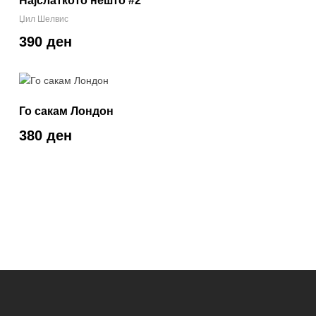
Најслаткото нешто #2
Џил Шелвис
390 ден
Го сакам Лондон
380 ден