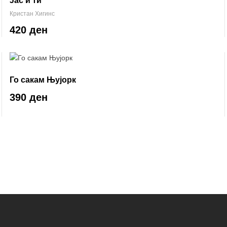
Јас и ти
Кристан Хигинс
420 ден
Го сакам Њујорк
390 ден