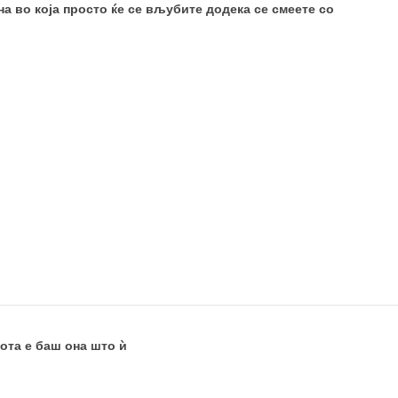
на во која просто ќе се вљубите додека се смеете со
ота е баш она што ѝ