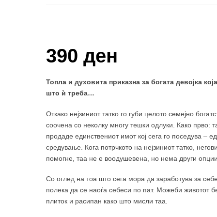
Купи и собери: 10 Поени
390 ден
Топла и духовита приказна за богата девојка ко
што ѝ треба…
Откако нејзиниот татко го губи целото семејно богат
соочена со неколку многу тешки одлуки. Како прво: т
продаде единствениот имот кој сега го поседува – е
средување. Кога потрчкото на нејзиниот татко, негови
помогне, таа не е воодушевена, но нема други опции
Со оглед на тоа што сега мора да заработува за себ
полека да се наоѓа себеси по пат. Можеби животот бе
плиток и расипан како што мисли таа.