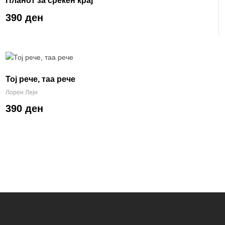
Планот за среќен крај
390 ден
Тој рече, таа рече
Лорен Лејн
390 ден