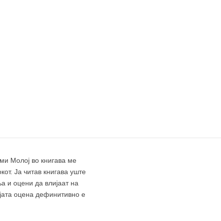
јми Молој во книгава ме
кот. Ја читав книгава уште
а и оцени да влијаат на
ојата оцена дефинитивно е