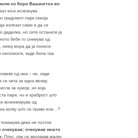
 филм со Кери Вашингтон во
аат кога исчезнува
о градскиот парк секоја
да излезат сами и да се
о дадилка, но сите останати ја
иното бебе го снемува од
, некој мора да ја понесе
о непозната, каде била таа
повеќе од неа – не, овде
 се чита за една вечер,
исла за хумор, но која
ста пари, но и храброст што
се вознемирува од
ина колку што се прави или…?
о покажува дека не постои
го очекував; очекував нешто
е.
Плус, пак си заплакав малку