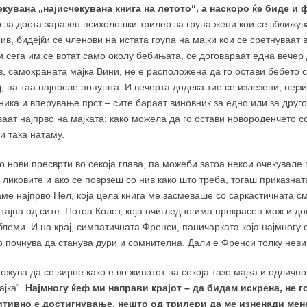
кувана „најисчекувана книга на летото“, а наскоро ќе биде и
 за доста заразен психолошки трилер за група жени кои се зближув
в, бидејќи се членови на истата група на мајки кои се сретнуваат в
и сега им се вртат само околу бебињата, се договараат една вечер 
, самохраната мајка Вини, не е расположена да го остави бебето с
ј, па таа најпосле попушта. И вечерта додека тие се излезени, нејз
ника и вперување прст – сите бараат виновник за едно или за друго
аат најпрво на мајката; како можела да го остави новороденчето с
 и така натаму.
о нови пресврти во секоја глава, па можеби затоа некои очекувале 
 ликовите и ако се поврзеш со нив како што треба, тогаш приказната
аме најпрво Нел, која цела книга ме засмеваше со саркастичната см
тајна од сите. Потоа Колет, која очигледно има прекрасен маж и до
леми. И на крај, симпатичната Френси, паничарката која најмногу 
 почнува да станува дури и сомнителна. Дали е Френси толку нев
жува да се ѕирне како е во животот на секоја тазе мајка и одличн
ајка“.
Најмногу ќеф ми направи крајот – да бидам искрена, не 
итивно е достигнување, нешто од трилери да ме изненади мен