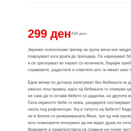
Купи и собери: 10 Поени
299 ден
420 ден
Заразен психолошки трилер за група жени кои заедно
поврзуваат кога доаѓа до трагедија. Се нарекуваат М
и се сретнуваат во паркот со количките, барајќи при
стравовите, радостите и советите што ги имаат како т
Една вечер по договор излегуваат без бебињата за да
ужасно лош правец: едно од бебињата го снемува од 
не сака да го остави бебето со дадилка, но другите 
Сега нејзиното бебе го нема, џандарите поставуваа
наоѓа под рефлектори. Кој е таткото на бебето? Каде
не е близок со резервираната Вини, три од нив презе
кога новинарите почнуваат да им вадат душа на сите 
браковите и пријателствата се ставени на голем тест.