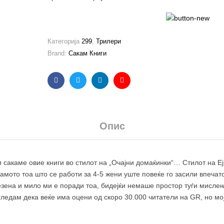
Категорија
299
,
Трилери
Brand:
Сакам Книги
Facebook
Twitter
Linkedin
Email
Опис
и сакаме овие книги во стилот на „Очајни домаќинки“… Стилот на Е
мото тоа што се работи за 4-5 жени уште повеќе го засили впечато
зена и мило ми е поради тоа, бидејќи немаше простор туѓи мислењ
ледам дека веќе има оцени од скоро 30.000 читатели на GR, но м