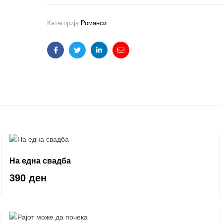
Категорија
Романси
Facebook
Twitter
Linkedin
Email
На една свадба
390 ден