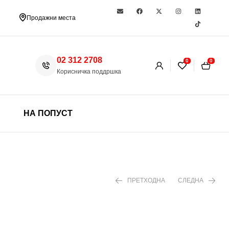
Продажни места
02 312 2708
0
0
Корисничка поддршка
НА ПОПУСТ
ПРЕТХОДНА
СЛЕДНА
1.299 ден
1.890 ден