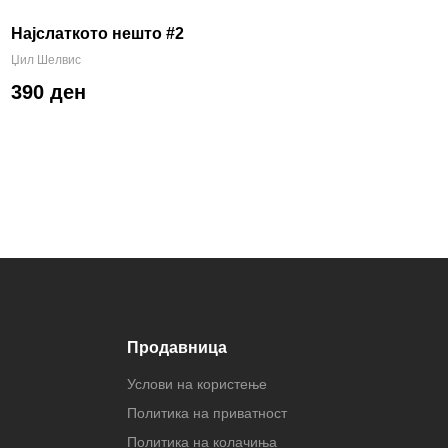
Најслаткото нешто #2
Џил Шелвис
390 ден
Продавница
Услови на користење
Политика на приватност
Политика на колачиња