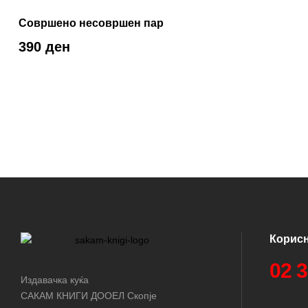
Совршено несовршен пар
390 ден
Корис
02 
Издавачка куќа
САКАМ КНИГИ ДООЕЛ Скопје