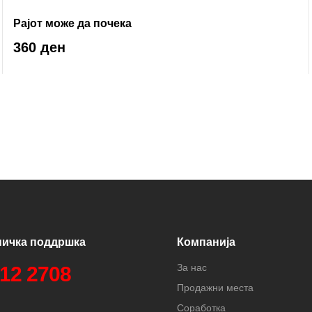
Рајот може да почека
360 ден
ничка поддршка
Компанија
За нас
312 2708
Продажни места
Соработка