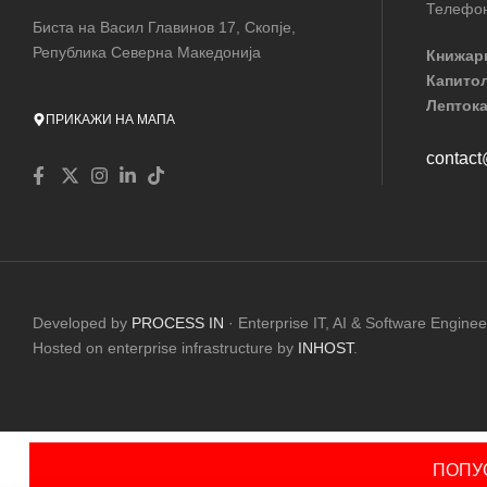
Телефон
Биста на Васил Главинов 17, Скопје,
Република Северна Македонија
Книжар
Капито
Лептока
ПРИКАЖИ НА МАПА
contac
Developed by
PROCESS IN
· Enterprise IT, AI & Software Enginee
Hosted on enterprise infrastructure by
INHOST
.
ПОПУС