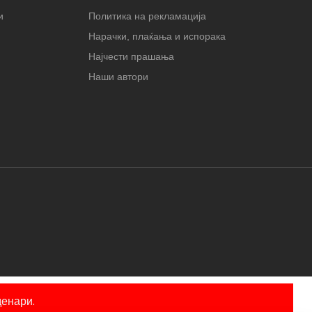
и
Политика на рекламација
Нарачки, плаќања и испорака
Најчести прашања
Наши автори
енари.