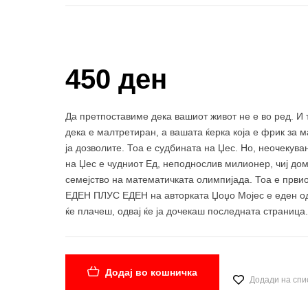
Купи и собери: 10 Поени
450 ден
Да претпоставиме дека вашиот живот не е во ред. И т
дека е малтретиран, а вашата ќерка која е фрик за 
ја дозволите. Тоа е судбината на Џес. Но, неочекува
на Џес е чудниот Ед, неподнослив милионер, чиј дом
семејство на математичката олимпијада. Тоа е првио
ЕДЕН ПЛУС ЕДЕН на авторката Џоџо Мојес е еден од
ќе плачеш, одвај ќе ја дочекаш последната страница
Додај во кошничка
Додади на спи