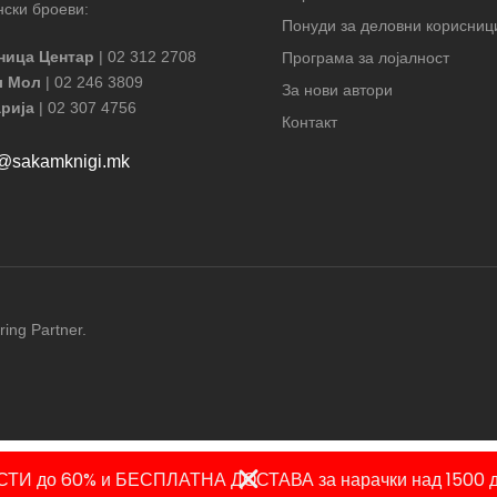
ски броеви:
Понуди за деловни корисниц
ница Центар
| 02 312 2708
Програма за лојалност
л Мол
| 02 246 3809
За нови автори
рија
| 02 307 4756
Контакт
t@sakamknigi.mk
ring Partner.
ТИ до 60% и БЕСПЛАТНА ДОСТАВА за нарачки над 1500 д