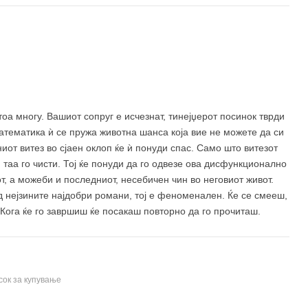
520 ден
оа многу. Вашиот сопруг е исчезнат, тинејџерот посинок тврди
математика ѝ се пружа животна шанса која вие не можете да си
ниот витез во сјаен оклоп ќе ѝ понуди спас. Само што витезот
 таа го чисти. Тој ќе понуди да го одвезе ова дисфункционално
т, а можеби и последниот, несебичен чин во неговиот живот.
 нејзините најдобри романи, тој е феноменален. Ќе се смееш,
.Кога ќе го завршиш ќе посакаш повторно да го прочиташ.
сок за купување