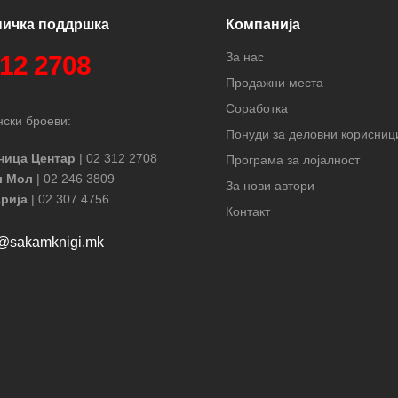
ничка поддршка
Компанија
За нас
312 2708
Продажни места
Соработка
ски броеви:
Понуди за деловни корисниц
ница Центар
| 02 312 2708
Програма за лојалност
л Мол
| 02 246 3809
За нови автори
рија
| 02 307 4756
Контакт
t@sakamknigi.mk