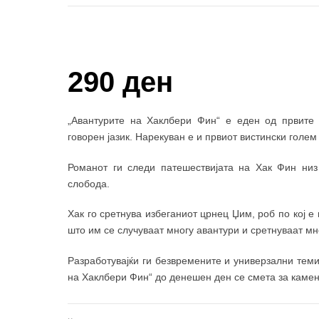
Купи и собери: 10 Поени
290 ден
„Авантурите на Хаклбери Фин“ е еден од првите
говорен јазик. Нарекуван е и првиот вистински голе
Романот ги следи патешествијата на Хак Фин низ
слобода.
Хак го сретнува избеганиот црнец Џим, роб по кој е
што им се случуваат многу авантури и сретнуваат мн
Разработувајќи ги безвремените и универзални теми
на Хаклбери Фин“ до денешен ден се смета за каме