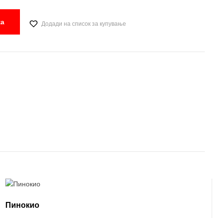
ка
Додади на список за купување
Пинокио