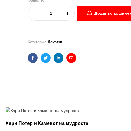
Количина
Додај во кошнич
Категорија
Лектири
Facebook
Twitter
Linkedin
Email
Хари Потер и Каменот на мудроста