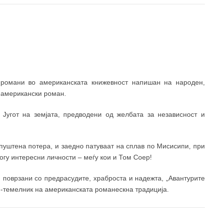
200 ден
 романи во американската книжевност напишан на народен,
м американски роман.
 Југот на земјата, предводени од желбата за независност и
 пуштена потера, и заедно патуваат на сплав по Мисисипи, при
огу интересни личности – меѓу кои и Том Соер!
 поврзани со предрасудите, храброста и надежта, „Авантурите
н-темелник на американската романескна традиција.