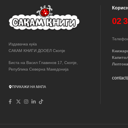
Корис
02 
Телефон
Издавачка куќа
САКАМ КНИГИ ДООЕЛ Скопје
Книжар
Капито
Биста на Васил Главинов 17, Скопје,
Лептока
Република Северна Македонија
contac
ПРИКАЖИ НА МАПА