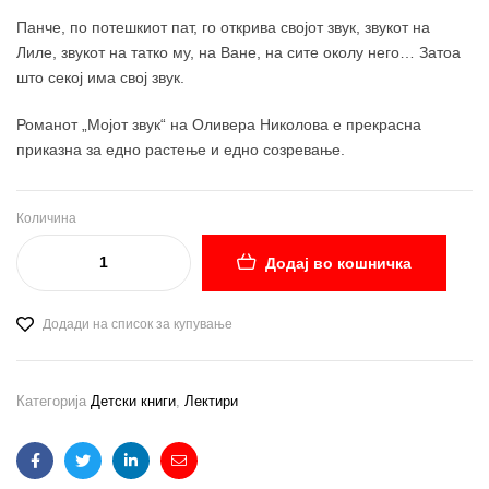
Панче, по потешкиот пат, го открива својот звук, звукот на
Лиле, звукот на татко му, на Ване, на сите околу него… Затоа
што секој има свој звук.
Романот „Мојот звук“ на Оливера Николова е прекрасна
приказна за едно растење и едно созревање.
Количина
Додај во кошничка
Додади на список за купување
Категорија
Детски книги
,
Лектири
Facebook
Twitter
Linkedin
Email