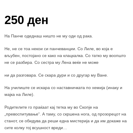
Купи и собери: 10 Поени
250 ден
На Панче одеднаш ништо не му оди од рака.
Не, не се тоа некои си панчеванции. Со Лиле, во која е
вљубен, постојано се како на клацкалка. Со татко му воопшто
не се разбира. Со сестра му Лена веќе не може
ни да разговара. Се скара дури и со другар му Ване.
На училиште се искара со наставничката по хемија (инаку и
мајка на Лиле).
Родителите го праќаат кај тетка му во Скопје на
„превоспитување“. А таму, со скршена нога, од прозорецот на
станот, се обидува да реши една мистерија и да им докаже на
сите колку тој всушност вреди…