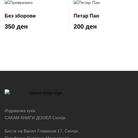
Без зборови
Петар Пан
350 ден
200 ден
Издавачка куќа
САКАМ КНИГИ ДООЕЛ Скопје
Биста на Васил Главинов 17, Скопје,
Република Северна Македонија