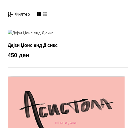
Филтер
Дејзи Џонс енд Д сикс
450 ден