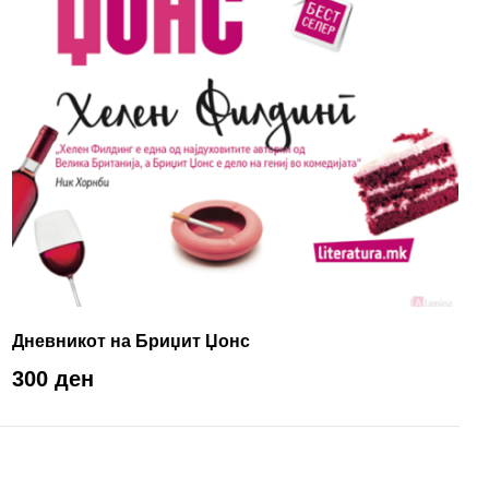
Дневникот на Бриџит Џонс
300 ден