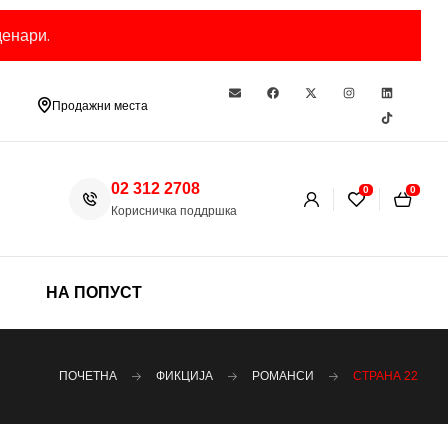
енари.
Продажни места
02 312 2708
0
0
Корисничка поддршка
НА ПОПУСТ
ПОЧЕТНА
ФИКЦИЈА
РОМАНСИ
СТРАНА 22