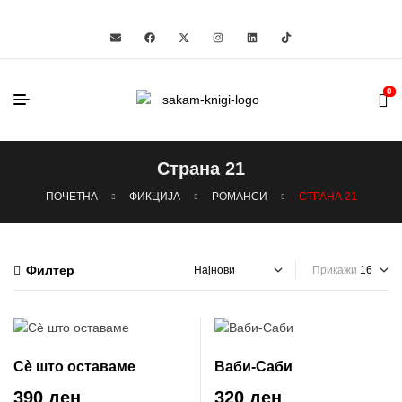
0
Страна 21
ПОЧЕТНА
ФИКЦИЈА
РОМАНСИ
СТРАНА 21
Филтер
Прикажи
Сè што оставаме
Ваби-Саби
390 ден
320 ден