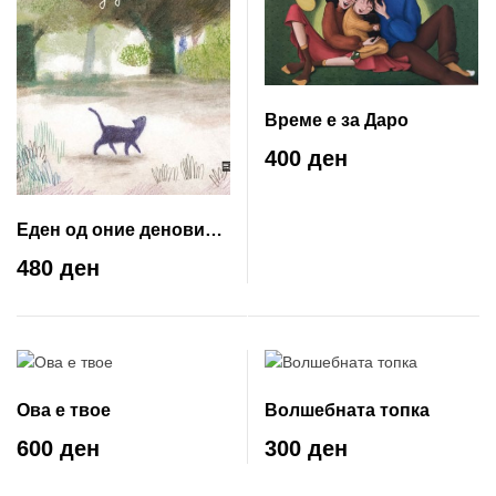
Време е за Даро
400 ден
Еден од оние денови
во кои ништо не се
480 ден
случува
Ова е твое
Волшебната топка
600 ден
300 ден