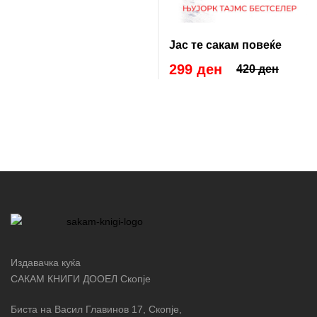
Јас те сакам повеќе
299 ден
420 ден
Издавачка куќа
САКАМ КНИГИ ДООЕЛ Скопје
Биста на Васил Главинов 17, Скопје,