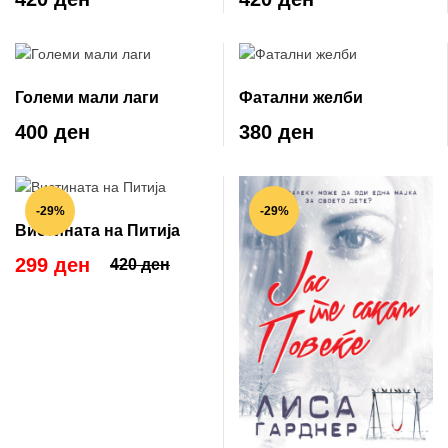
Големи мали лаги
Фатални желби
400 ден
380 ден
-29%
-29%
Вистината на Питија
299 ден
420 ден