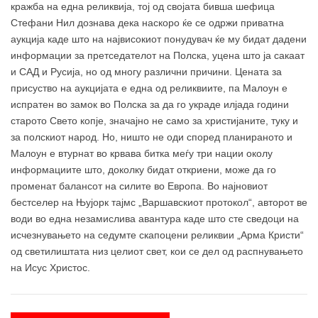
кражба на една реликвија, тој од својата бивша шефица
Стефани Нил дознава дека наскоро ќе се одржи приватна
аукција каде што на највисокиот понудувач ќе му бидат дадени
информации за претседателот на Полска, уцена што ја сакаат
и САД и Русија, но од многу различни причини. Цената за
присуство на аукцијата е една од реликвиите, па Малоун е
испратен во замок во Полска за да го украде илјада години
старото Свето копје, значајно не само за христијаните, туку и
за полскиот народ. Но, ништо не оди според планираното и
Малоун е втурнат во крвава битка меѓу три нации околу
информациите што, доколку бидат откриени, може да го
променат балансот на силите во Европа. Во најновиот
бестселер на Њујорк тајмс „Варшавскиот протокол“, авторот ве
води во една незамислива авантура каде што сте сведоци на
исчезнувањето на седумте скапоцени реликвии „Арма Кристи“
од светилиштата низ целиот свет, кои се дел од распнувањето
на Исус Христос.