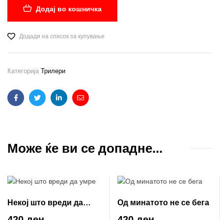
Додај во кошничка
Додади на список за купување
Категорија
Трилери
Facebook
Twitter
Linkedin
Email
Може ќе ви се допадне...
Некој што вреди да
Од минатото не се бега
умре
420 ден
420 ден