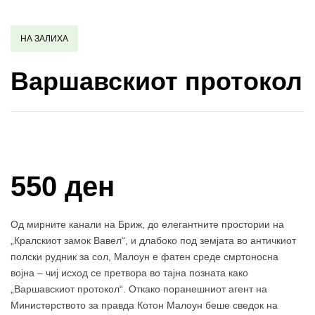
НА ЗАЛИХА
Варшавскиот протокол
Купи и собери: 10 Поени
550 ден
Од мирните канали на Бриж, до елегантните простории на
„Кралскиот замок Вавел“, и длабоко под земјата во античкиот
полски рудник за сол, Малоун е фатен среде смртоносна
војна – чиј исход се претвора во тајна позната како
„Варшавскиот протокол“. Откако поранешниот агент на
Министерството за правда Котон Малоун беше сведок на