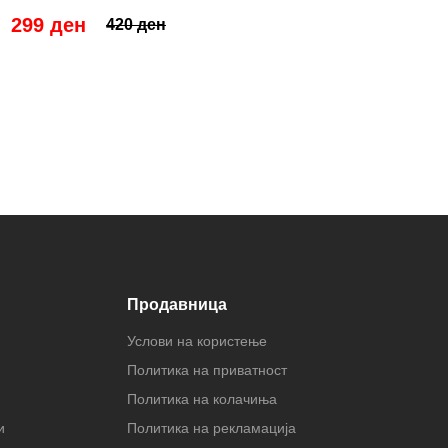
299 ден
420 ден
Продавница
Услови на користење
Политика на приватност
Политика на колачиња
и
Политика на рекламација