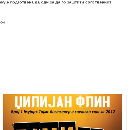
еку е подготвена да оди за да го заштити сопствениот
ери