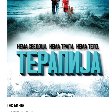
Терапија
Себастијан Фицек