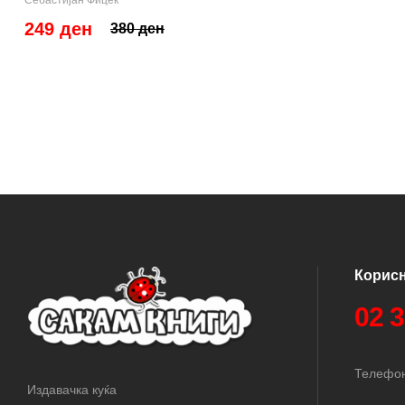
249 ден
380 ден
Корис
02 
Телефон
Издавачка куќа