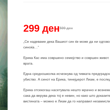
Купи и собери: 10 Поени
299 ден
500 ден
„Се надеваме дека Вашиот син ќе може да ни одгово
синоќа…“
Ерика Кас има совршено семејство и совршен живот. С
врата.
Една средношколка исчезнува од тивката предградск
убиство. А синот на Ерика, тинејџерот Лиам, е послед
Ерика отсекогаш насетувала нешто мрачно и вознеми
сака да верува дека тој е невин, но како што доказит
вистината – можно е Лиам да го направил незамисли