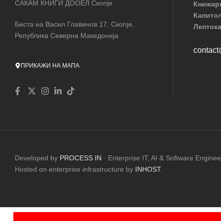
САКАМ КНИГИ ДООЕЛ Скопје
Книжар
Капито
Биста на Васил Главинов 17, Скопје,
Лептока
Република Северна Македонија
contac
ПРИКАЖИ НА МАПА
Developed by
PROCESS IN
· Enterprise IT, AI & Software Enginee
Hosted on enterprise infrastructure by
INHOST
.