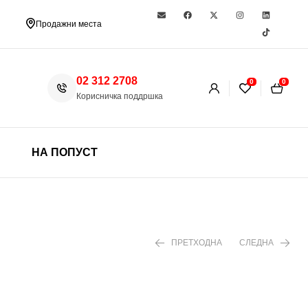
Продажни места
02 312 2708
0
0
Корисничка поддршка
НА ПОПУСТ
ПРЕТХОДНА
СЛЕДНА
330 ден
1.299 ден
1.860 ден