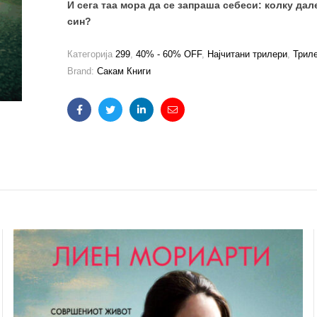
И сега таа мора да се запраша себеси: колку дал
син?
Категорија
299
,
40% - 60% OFF
,
Најчитани трилери
,
Трил
Brand:
Сакам Книги
Facebook
Twitter
Linkedin
Email