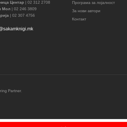
ница Центар
| 02 312 2708
Програма за лојалност
л Мол
| 02 246 3809
За нови автори
рија
| 02 307 4756
Контакт
t@sakamknigi.mk
ring Partner.