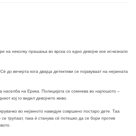
ри на неколку прашања во врска со едно девојче кое исчезнало
ѐ до вечерта кога двајца детективи се појавуваат на нејзината
а населба на Ерика. Полицијата се сомнева во најлошото –
ниот кој го видел девојчето живо.
рувачко во нејзиното навидум совршено постаро дете. Таа
е се трупаат, така ѝ станува сѐ потешко да се бори против
вото.