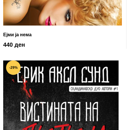
Ејми ја нема
440 ден
-29%