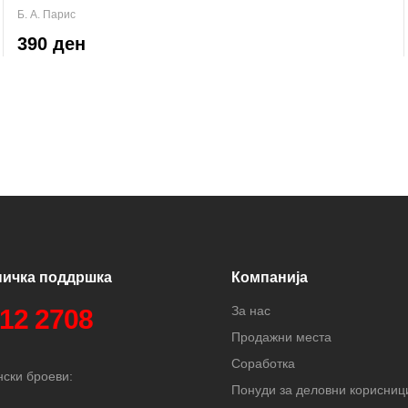
Б. А. Парис
390 ден
ничка поддршка
Компанија
За нас
312 2708
Продажни места
Соработка
ски броеви:
Понуди за деловни корисниц