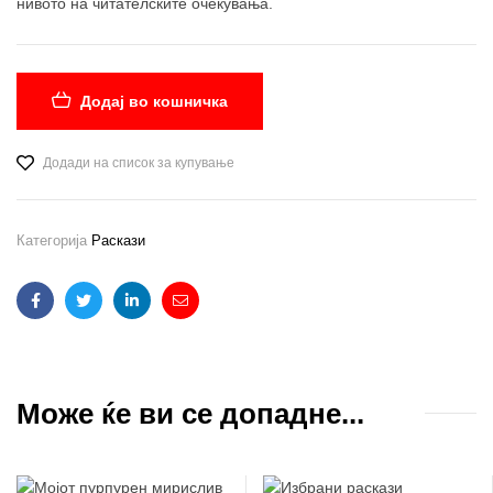
нивото на читателските очекувања.
Додај во кошничка
Додади на список за купување
Категорија
Раскази
Facebook
Twitter
Linkedin
Email
Може ќе ви се допадне...