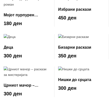
Избрани раскази
Мојот пурпурен
450 ден
мирислив роман
180 ден
Деца
Бизарни раскази
300 ден
350 ден
Нишки до срцата
Црниот мачор –
300 ден
раскази за мистеријата
300 ден