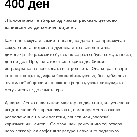
400 ден
„Психопорно“
е збирка од кратки раскази, целосно
напишани во динамичен дијалог.
Како што кажува и самиот наслов, во делото се прикажуваат
сексуалноста, нејзината духовна и трансцедентална
димензија. Во расказите буквално се разглобува сексуалноста,
дел по дел. Пред читателот се открива длабинско
истражување на човековата внатрешнотст. Ова се разговори
што се состојат од изјави без заобиколувања, без одбирање
„суптилни“ зборови и понекогаш ја доведуваат дискусијата
меѓу ликовите до самата срж.
Даворин Ленко е вистински мајстор на дијалогот, кој успева да
исцрта сцени без премолчување, а истовремено создава
расположение на комплексни, ранети или „ѕверски“
харизматични ликови. Со оваа шокирачка книга тој отвора
ново поглавје од својот литературен опус и го подигнува