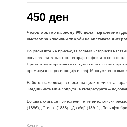
450 ден
Чехов е автор на околу 900 дела, најголемиот де
сметаат за класични творби на светската литера
Во расказите не прикажува големи историски настани
вовлечат читателот, но на крајот ефектите се секог
Прозата му е проткаена со хумор или со блага ирони
преминува во резигнација и очај. Многумина го смета
Работел како лекар во текот на целиот живот, а пара
„медицината ми е сопруга, а литературата – љубовн
Во оваа книга се поместени петте антологиски раска
(1886), „Степа“ (1888), „Двобој“ (1891), „Павилјон бро
Количина