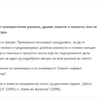
200 ден
л хумористични раскази, драми, новели и повести, кои се
тура.
 и ликови. Приказните почнуваат секојдневно, за да го
аш моќни и предизвикуваат длабоки размисли и големи емоции.
ја и секогаш е присутна тагата која во подоцнежните дела
ат за еден од најдобрите автори на куси раскази во светот.
лелно се занимавал и со книжевност. Самиот изјавил:
ица“.
зи и повести пишувани во опсег од десетина години: „Шега“
ј 6“ (1892) и „Човек во футрола“ (1898).