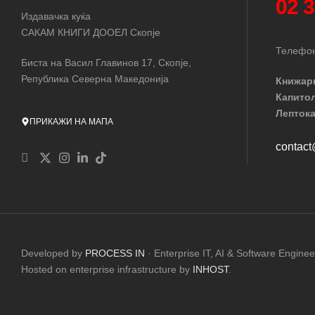
02 
Издавачка куќа
САКАМ КНИГИ ДООЕЛ Скопје
Телефон
Биста на Васил Главинов 17, Скопје,
Република Северна Македонија
Книжар
Капито
Лептока
ПРИКАЖИ НА МАПА
contac
Developed by
PROCESS IN
· Enterprise IT, AI & Software Enginee
Hosted on enterprise infrastructure by
INHOST
.