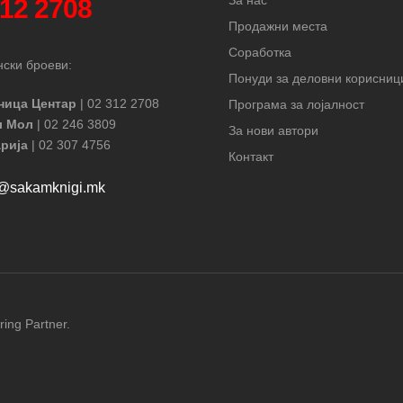
312 2708
Продажни места
Соработка
ски броеви:
Понуди за деловни корисниц
ница Центар
| 02 312 2708
Програма за лојалност
л Мол
| 02 246 3809
За нови автори
рија
| 02 307 4756
Контакт
t@sakamknigi.mk
ring Partner.