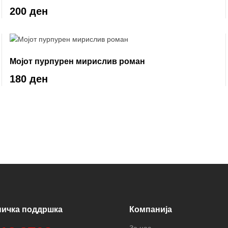
западната цивилизација
200 ден
Мојот пурпурен мирислив роман
180 ден
ничка поддршка
Компанија
За нас