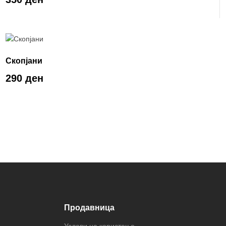
Скопјани
290 ден
Продавница
Услови на користење