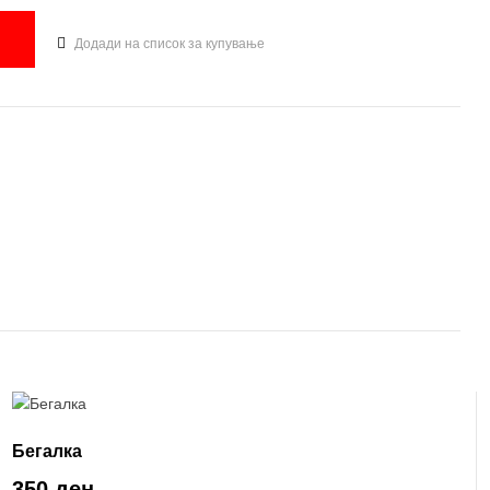
Додади на список за купување
Бегалка
350 ден