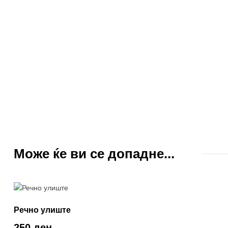
Може ќе ви се допадне...
Речно улиште
250 ден