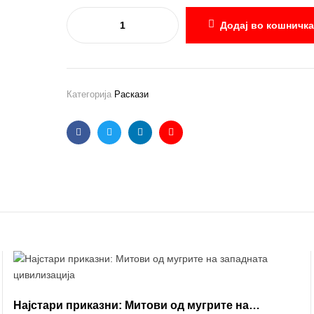
Додај во кошничка
Категорија
Раскази
Facebook
Twitter
Linkedin
Email
Најстари приказни: Митови од мугрите на