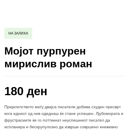
НА ЗАЛИХА
Мојот пурпурен
мирислив роман
180 ден
Пријателството меѓу двајcа писатели добива cхуден пресврт
кога едниот од нив одеднаш ќе стане успешен. Лјубомората и
фрустраcиите ќе го поттикнат неуспешниот писател да
испланира и бескрупулозно да изврши совршено книжевно