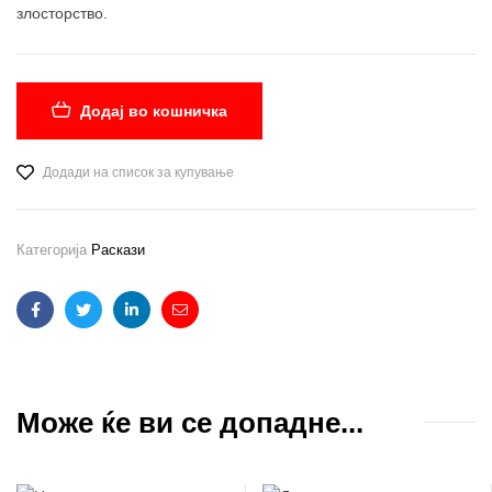
злосторство.
Додај во кошничка
Додади на список за купување
Категорија
Раскази
Facebook
Twitter
Linkedin
Email
Може ќе ви се допадне...