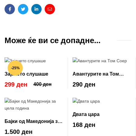
Facebook
Twitter
Linkedin
Email
Може ќе ви се допадне...
-25%
Зајачето слушаше
Авантурите на Том
Соер
299 ден
290 ден
400 ден
Двата цара
Бајки од Македонија за
168 ден
цела година
1.500 ден