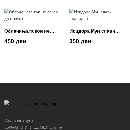
Облачињата кои не
Исидора Мун слави
сакаа да плачат
роденден
450 ден
350 ден
Издавачка куќа
САКАМ КНИГИ ДООЕЛ Скопје