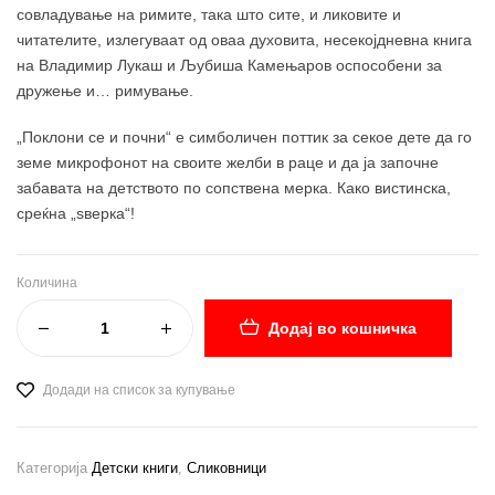
совладување на римите, така што сите, и ликовите и
читателите, излегуваат од оваа духовита, несекојдневна книга
на Владимир Лукаш и Љубиша Камењаров оспособени за
дружење и… римување.
„Поклони се и почни“ е симболичен поттик за секое дете да го
земе микрофонот на своите желби в раце и да ја започне
забавата на детството по сопствена мерка. Како вистинска,
среќна „ѕверка“!
Количина
Додај во кошничка
Додади на список за купување
Категорија
Детски книги
,
Сликовници