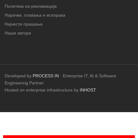
Политика на рекламација
Нарачки, плаќања и испорака
Најчести прашања
Наши автори
Developed by
PROCESS IN
· Enterprise IT, AI & Software
Engineering Partner.
Hosted on enterprise infrastructure by
INHOST
.