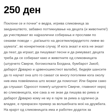
250 ден
Поклони се и почни“ е ведра, игрива сликовница за
заедништвото, забавно поттикнување на децата (и животните!)
да учествуваат во најразлични собирања и прослави по
секакви поводи – „раѓањето на десетмилијардитото ливче во
шумата“, во конкретниов случај. И кога знаат и кога не знаат
да пеат, да играат, да пишуваат песни и да римуваат, децата
треба да се собираат како и животните од сликовницата
(штурчето Свирче, богомолката Богдана, бумбарот Јакоб,
дабарот Дрварко и црвеношиестиот валаби), бидејќи шансите
да го научат она што го сакаат се многу поголеми кога околу
нив има повеќемина што можат да помогнат. Или барем само
да слушаат. Односот помеѓу штурчето Свирче, главниот херој
во сликовницата, кое сака а не знае да пишува во рима и
дабарот Дрварко кому не му е гајле за рима а одлично ја
владее, е прекрасен пример за волшебната моќ на дружбата.
На крајот од сликовницата има и работен додаток за