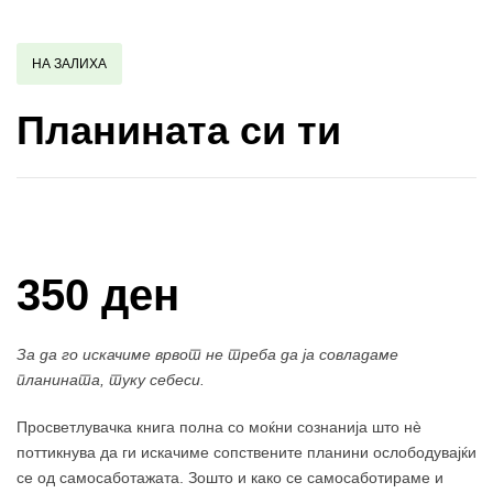
НА ЗАЛИХА
Планината си ти
Купи и собери: 10 Поени
350 ден
За да го искачиме врвот не треба да ја совладаме
планината, туку себеси.
Просветлувачка книга полна со моќни сознанија што нè
поттикнува да ги искачиме сопствените планини ослободувајќи
се од самосаботажата. Зошто и како се самосаботираме и