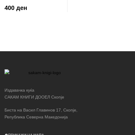
се грижите и да почнете
400 ден
да живеете
Издавачка куќа
САКАМ КНИГИ ДООЕЛ Скопје
Биста на Васил Главинов 17, Скопје,
Република Северна Македонија