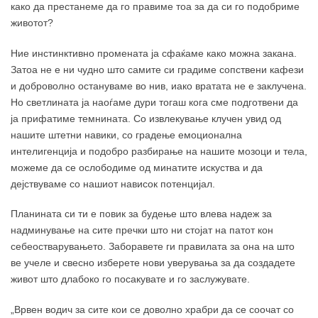
како да престанеме да го правиме тоа за да си го подобриме
животот?
Ние инстинктивно промената ја сфаќаме како можна закана.
Затоа не е ни чудно што самите си градиме сопствени кафези
и доброволно остануваме во нив, иако вратата не е заклучена.
Но светлината ја наоѓаме дури тогаш кога сме подготвени да
ја прифатиме темнината. Со извлекување клучен увид од
нашите штетни навики, со градење емоционална
интелигенција и подобро разбирање на нашите мозоци и тела,
можеме да се ослободиме од минатите искуства и да
дејствуваме со нашиот нависок потенцијал.
Планината си ти е повик за будење што влева надеж за
надминување на сите пречки што ни стојат на патот кон
себеостварувањето. Заборавете ги правилата за она на што
ве учеле и свесно изберете нови уверувања за да создадете
живот што длабоко го посакувате и го заслужувате.
„Врвен водич за сите кои се доволно храбри да се соочат со