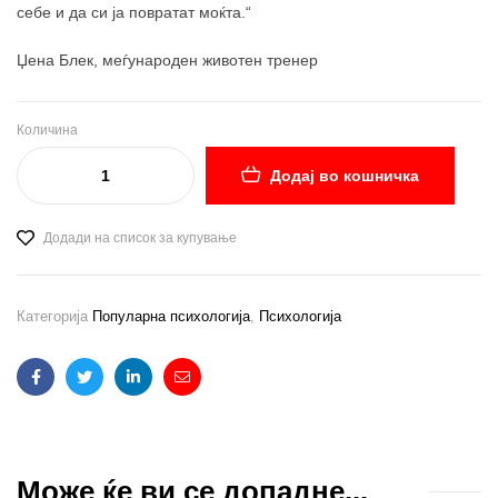
себе и да си ја повратат моќта.“
Џена Блек, меѓународен животен тренер
Количина
Додај во кошничка
Додади на список за купување
Категорија
Популарна психологија
,
Психологија
Facebook
Twitter
Linkedin
Email
Може ќе ви се допадне...