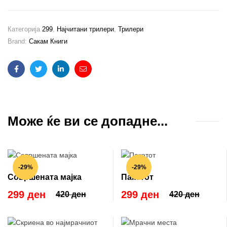
Категорија
299
,
Најчитани трилери
,
Трилери
Brand:
Сакам Книги
Facebook
Twitter
Linkedin
Email
Може ќе ви се допадне...
-29%
-29%
Совршената мајка
Пакетот
299 ден
299 ден
420 ден
420 ден