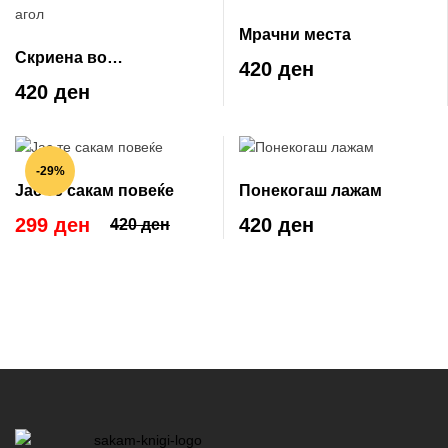
Мрачни места
Скриена во
420 ден
најмрачниот агол
420 ден
-29%
Јас те сакам повеќе
Понекогаш лажам
299 ден
420 ден
420 ден