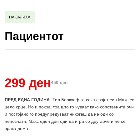
НА ЗАЛИХА
Пациентот
Купи и собери: 10 Поени
299 ден
450 ден
ПРЕД ЕДНА ГОДИНА:
Тил Беркхоф го сака својот син Макс со
цело срце. Но и покрај тоа што го чуваат како сопствените очи
и постојано го предупредуваат никогаш да не оди со
непознати, Макс еден ден оди да игра со другарче и не се
враќа дома.