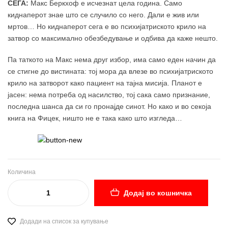
СЕГА:
Макс Беркхоф е исчезнат цела година. Само
киднаперот знае што се случило со него. Дали е жив или
мртов… Но киднаперот сега е во психијатриското крило на
затвор со максимално обезбедување и одбива да каже нешто.
Па таткото на Макс нема друг избор, има само еден начин да
се стигне до вистината: тој мора да влезе во психијатриското
крило на затворот како пациент на тајна мисија. Планот е
јасен: нема потреба од насилство, тој сака само признание,
последна шанса да си го пронајде синот. Но како и во секоја
книга на Фицек, ништо не е така како што изгледа…
Количина
Додај во кошничка
Додади на список за купување