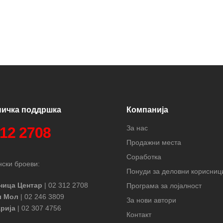
ничка поддршка
Компанија
За нас
312 2708
Продажни места
Соработка
ски броеви:
Понуди за деловни корисниц
ница Центар
| 02 312 2708
Програма за лојалност
л Мол
| 02 246 3809
За нови автори
рија
| 02 307 4756
Контакт