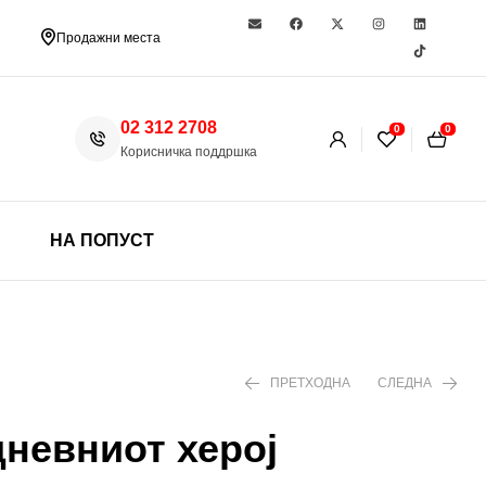
Продажни места
02 312 2708
0
0
Корисничка поддршка
НА ПОПУСТ
ПРЕТХОДНА
СЛЕДНА
дневниот херој
399 ден