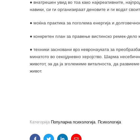
● внатрешен увид во тоа како најкреативните, најпро
навики, си ги организираат деновите и ги водат свои
● моќна практика за поголема енергија и долговечност
● конкретен план за правење вистинско ремек-дело к
● техники засновани врз невронауката за преобразба
минатото во секојдневно херојство. Шарма несебично
животот, за да ја зголемиме виталноста, да развием
живот.
Категорија
Популарна психологија
,
Психологија