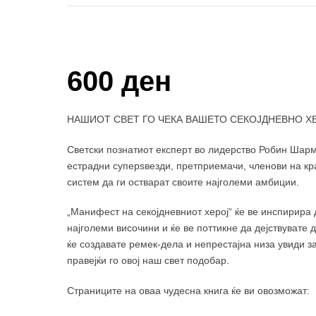
Купи и собери: 10 Поени
600 ден
НАШИОТ СВЕТ ГО ЧЕКА ВАШЕТО СЕКОЈДНЕВНО Х
Светски познатиот експерт во лидерство Робин Шарм
естрадни суперѕвезди, претприемачи, членови на кр
систем да ги остварат своите најголеми амбиции.
„Манифест на секојдневниот херој“ ќе ве инспирира 
најголеми височини и ќе ве поттикне да дејствувате 
ќе создавате ремек-дела и непрестајна низа увиди з
правејќи го овој наш свет подобар.
Страниците на оваа чудесна книга ќе ви овозможат: