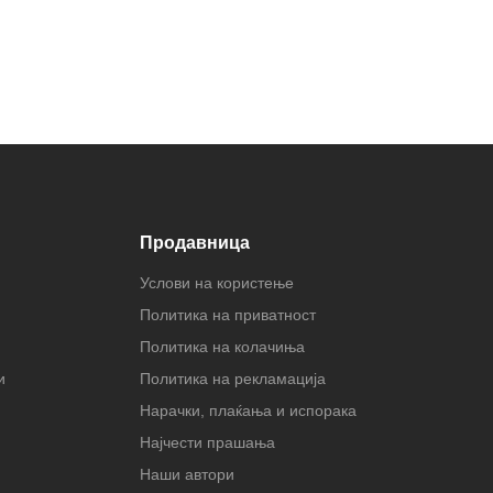
Продавница
Услови на користење
Политика на приватност
Политика на колачиња
и
Политика на рекламација
Нарачки, плаќања и испорака
Најчести прашања
Наши автори