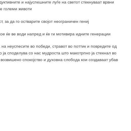
дуктивните и најуспешните луѓе на светот стекнуваат врвни
те големи животи
, за да го остварите својот неограничен гениј
ое ќе ве води напред и ќе ги мотивира идните генерации
 на неуспесите во победи, стравот во поттик и повредите од
 ја споделува со нас мудроста што макотрпно ја стекнал во
е возвишено спокојство и духовна слобода кои создаваат убав