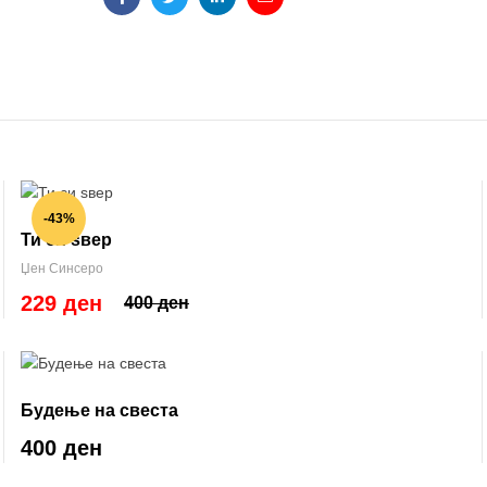
Facebook
Twitter
Linkedin
Email
-43%
Ти си ѕвер
Џен Синсеро
229 ден
400 ден
Будење на свеста
400 ден