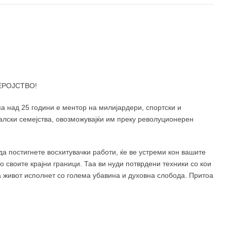
400 ден
490 ден
ЕРОЈСТВО!
а над 25 години е ментор на милијардери, спортски и
алски семејства, овозможувајќи им преку револуционерен
да постигнете восхитувачки работи, ќе ве устреми кон вашите
до своите крајни граници. Таа ви нуди потврдени техники со кои
а живот исполнет со голема убавина и духовна слобода. Притоа