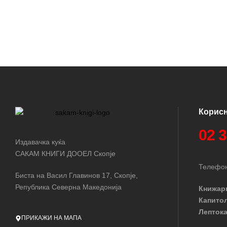
Корис
02 
Издавачка куќа
САКАМ КНИГИ ДООЕЛ Скопје
Телефон
Биста на Васил Главинов 17, Скопје,
Република Северна Македонија
Книжар
Капито
Лептока
ПРИКАЖИ НА МАПА