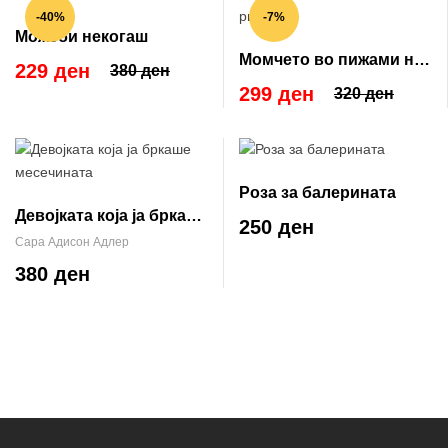
-40%
-7%
Можеби некогаш
Момчето во пижами на
229 ден
380 ден
риги
299 ден
320 ден
Роза за балерината
Девојката која ја бркаше
250 ден
месечината
Сара Адисон Адлер
380 ден