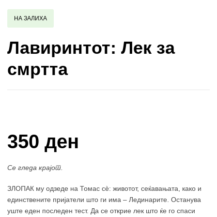
НА ЗАЛИХА
Лавиринтот: Лек за
смртта
Купи и собери: 10 Поени
350 ден
Се гледа крајот.
ЗЛОПАК му одзеде на Томас сè: животот, сеќавањата, како и
единствените пријатели што ги има – Лединарите. Останува
уште еден последен тест. Да се открие лек што ќе го спаси