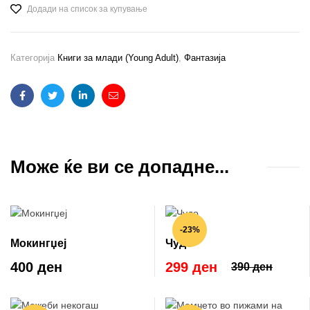
Додади на список за купување
Категорија
Книги за млади (Young Adult)
,
Фантазија
Facebook
Twitter
Linkedin
Email
Може ќе ви се допадне...
-23%
Мокингџеј
Чудо
400 ден
299 ден
390 ден