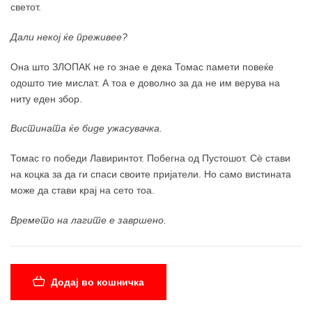
светот.
Дали некој ќе преживее?
Она што ЗЛОПАК не го знае е дека Томас памети повеќе
одошто тие мислат. А тоа е доволно за да не им верува на
ниту еден збор.
Вистината ќе биде ужасувачка.
Томас го победи Лавиринтот. Побегна од Пустошот. Сè стави
на коцка за да ги спаси своите пријатели. Но само вистината
може да стави крај на сето тоа.
Времето на лагите е завршено.
Додај во кошничка