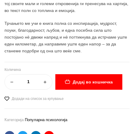
тој своите мали и големи откровенија ги пренесува на хартија,
во текст полн со топлина и емоција.
Трчањето ме учи е книга полна со инспирација, мудрост,
поуки, благодарност, љубов, и една посебна сила што
постојано нè движи напред и нè поттикнува да истрчаме уште
еден километар, да направиме уште еден напор – за да
станеме подобри од она што веќе сме.
Количина
Додај во кошничка
Додади на список за купување
Категорија
Популарна психологија