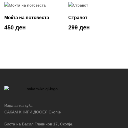
Моќта на потсвеста
Стравот
450 ден
299 ден
Издавачка куќа
САКАМ КНИГИ ДООЕЛ Скопје
Биста на Васил Главинов 17, Скопје,