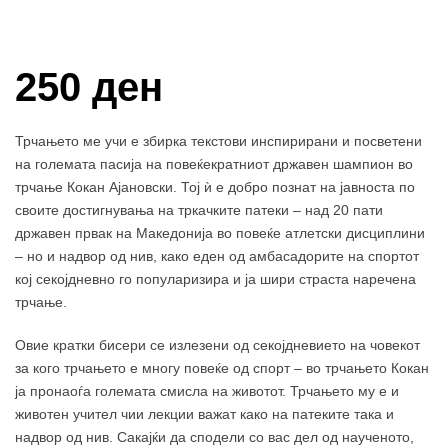
Купи и собери: 10 Поени
250 ден
Трчањето ме учи е збирка текстови инспирирани и посветени
на големата пасија на повеќекратниот државен шампион во
трчање Кокан Ајановски. Тој ѝ е добро познат на јавноста по
своите достигнувања на тркачките патеки – над 20 пати
државен првак на Македонија во повеќе атлетски дисциплини
– но и надвор од нив, како еден од амбасадорите на спортот
кој секојдневно го популаризира и ја шири страста наречена
трчање.
Овие кратки бисери се излезени од секојдневието на човекот
за кого трчањето е многу повеќе од спорт – во трчањето Кокан
ја пронаоѓа големата смисла на животот. Трчањето му е и
животен учител чии лекции важат како на патеките така и
надвор од нив. Сакајќи да сподели со вас дел од наученото,