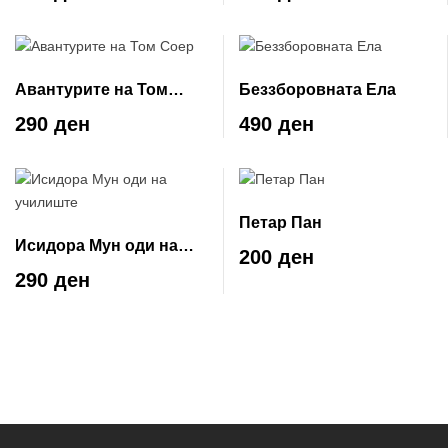
Авантурите на Том
Беззборовната Ела
Соер
290 ден
490 ден
Петар Пан
Исидора Мун оди на
200 ден
училиште
290 ден