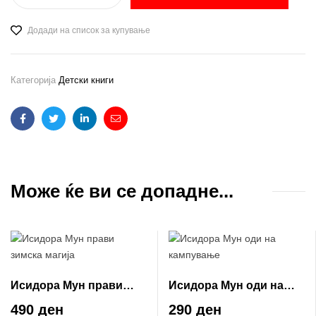
Додади на список за купување
Категорија
Детски книги
Facebook
Twitter
Linkedin
Email
Може ќе ви се допадне...
Исидора Мун прави
Исидора Мун оди на
зимска магија
кампување
490 ден
290 ден