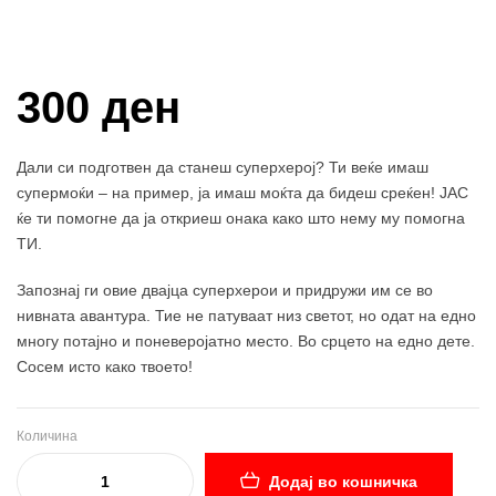
Купи и собери: 10 Поени
300 ден
Дали си подготвен да станеш суперхерој? Ти веќе имаш
супермоќи – на пример, ја имаш моќта да бидеш среќен! ЈАС
ќе ти помогне да ја откриеш онака како што нему му помогна
ТИ.
Запознај ги овие двајца суперхерои и придружи им се во
нивната авантура. Тие не патуваат низ светот, но одат на едно
многу потајно и поневеројатно место. Во срцето на едно дете.
Сосем исто како твоето!
Количина
Додај во кошничка