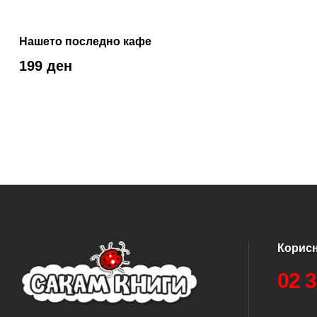
Нашето последно кафе
199 ден
Корис
02 