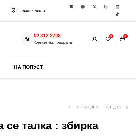
Продажни места
02 312 2708
0
0
Корисничка поддршка
НА ПОПУСТ
ПРЕТХОДНА
СЛЕДНА
 се талка : збирка
399 ден