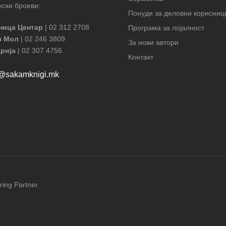
ски броеви:
Понуди за деловни корисниц
ница Центар
| 02 312 2708
Програма за лојалност
л Мол
| 02 246 3809
За нови автори
рија
| 02 307 4756
Контакт
t@sakamknigi.mk
ring Partner.