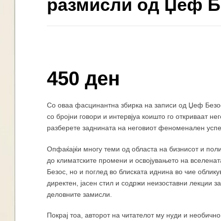
размисли од Џеф Б
Купи и собери: 10 Поени
450 ден
Со оваа фасцинантна збирка на записи од Џеф Безо
со бројни говори и интервјуа коишто го откриваат нег
разберете заднината на неговиот феноменален успех
Опфаќајќи многу теми од областа на бизнисот и поли
до климатските промени и освојувањето на вселенат
Безос, но и поглед во блиската иднина во чие облик
директен, јасен стил и содржи неизоставни лекции з
деловните замисли.
Покрај тоа, авторот на читателот му нуди и необичн