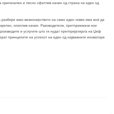
на оригинален и лесно сфатлив начин од страна на еден од
да разбере како визионерството на само еден човек има моќ да
нкретен, опиплив начин. Раководители, претприемачи кои
роизводите и услугите што ги нудат претпријатијата на Џеф
берат принципите на успехот на еден од најважните иноватори