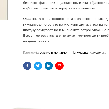
бизнисот, финансиите, јавните политики, објаснети 
најбогатите луѓе во историјата на човештвото.
Оваа книга е неизоставно четиво за секој што сака 
ги унапреди животите на милиони други, и тоа на ко
штотуку почнуваат, но и милионите потрошувачи на п
Безос – со оваа книга сите имаат можност да ги раз
на денешнината.
Категорија
Бизнис и менаџмент
,
Популарна психологија
Facebook
Twitter
Linkedin
Email