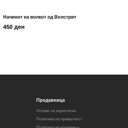
Начинот на волкот од Волстрит
450 ден
Продавница
Услови на користење
Политика на приватност
Политика на колачиња