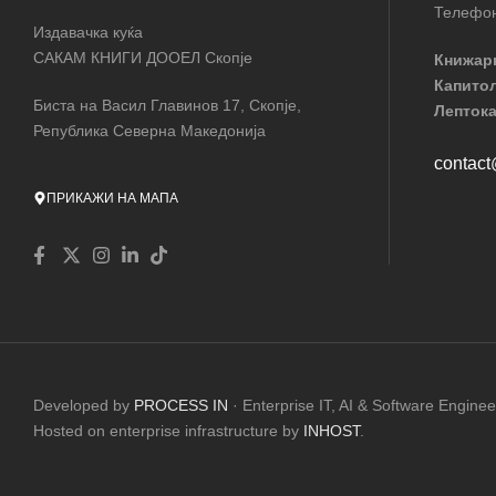
Телефон
Издавачка куќа
САКАМ КНИГИ ДООЕЛ Скопје
Книжар
Капито
Биста на Васил Главинов 17, Скопје,
Лептока
Република Северна Македонија
contac
ПРИКАЖИ НА МАПА
Developed by
PROCESS IN
· Enterprise IT, AI & Software Enginee
Hosted on enterprise infrastructure by
INHOST
.