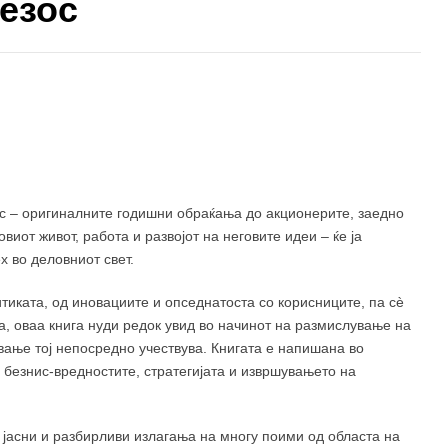
езос
400 ден
490 ден
с – оригиналните годишни обраќања до акционерите, заедно
овиот живот, работа и развојот на неговите идеи – ќе ја
 во деловниот свет.
тиката, од иновациите и опседнатоста со корисниците, па сè
а, оваа книга нуди редок увид во начинот на размислување на
ување тој непосредно учествува. Книгата е напишана во
а безнис-вредностите, стратегијата и извршувањето на
о јасни и разбирливи излагања на многу поими од областа на