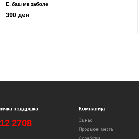
Е, баш ме заболе
390 ден
ничка поддршка
Компанија
За нас
312 2708
Продажни места
Соработка