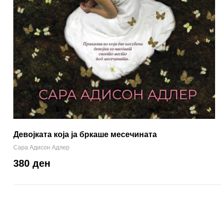
Девојката која ја бркаше месечината
Сара Адисон Адлер
380 ден