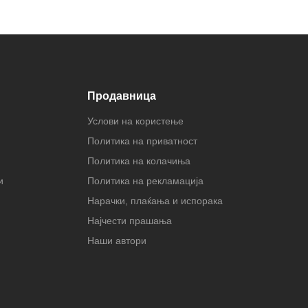
Продавница
Услови на користење
Политика на приватност
Политика на колачиња
и
Политика на рекламација
Нарачки, плаќања и испорака
Најчести прашања
Наши автори