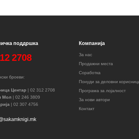
ничка поддршка
Компанија
За нас
312 2708
Продажни места
Соработка
ски броеви:
Понуди за деловни корисниц
ница Центар
| 02 312 2708
Програма за лојалност
л Мол
| 02 246 3809
За нови автори
рија
| 02 307 4756
Контакт
t@sakamknigi.mk