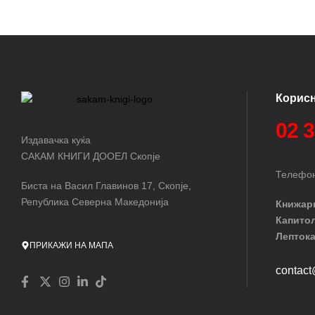
Корис
02 
Издавачка куќа
САКАМ КНИГИ ДООЕЛ Скопје
Телефон
Биста на Васил Главинов 17, Скопје,
Република Северна Македонија
Книжар
Капито
Лептока
ПРИКАЖИ НА МАПА
contac