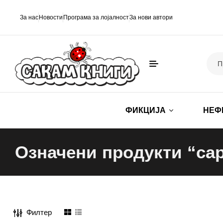
За нас
Новости
Програма за лојалност
За нови автори
ФИКЦИЈА
НЕФ
Означени продукти “са
Филтер