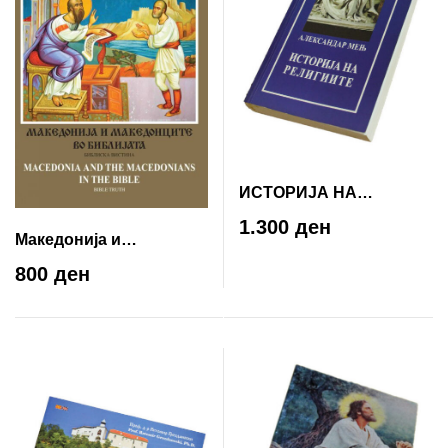
ИСТОРИЈА НА
РЕЛИГИИТЕ-
1.300 ден
Македонија и
Александар
Македонците во
Мењ(ПРЕВЕЛ ПРОФ. Д-
800 ден
Библијата – Библиска
Р РАТОМИР
вистина/Macedonia and
ГРОЗДАНОСКИ)
Macedonians in the bible
– Bible truth