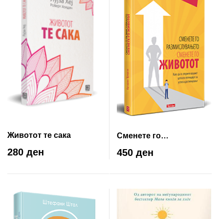
Животот те сака
Сменете го
размислувањето
280 ден
450 ден
сменето го животот