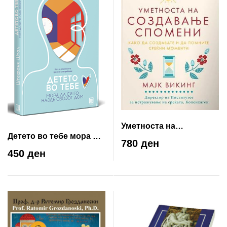
Уметноста на
Детето во тебе мора да
создавање спомени
780 ден
си го најде својот дом
450 ден