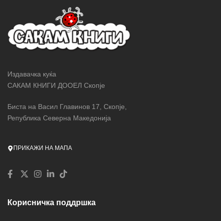
Издавачка куќа
САКАМ КНИГИ ДООЕЛ Скопје
Биста на Васил Главинов 17, Скопје,
Република Северна Македонија
ПРИКАЖИ НА МАПА
Корисничка поддршка