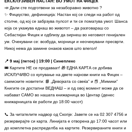
ЕКСКЛУЗИВЕН НАСТАН: ВО УМОТ НА ФИЦЕК
📣 Дали сте подготвени за незаборавно животно ?
✨ Фицкуство, дефиниција: Настан кој се следи на работ од
столче, од кој се забрзува пулсот и ти се поматува умот. Шанса
која се укажува еднаш во животот – да разговараш со
Себастијан Фицек и одблизу да ѕирнеш во неговиот генијален
ум. Очекувани се: возбуда, морници и неочекувани пресврти.
Никој нема да замине онаков каков што влегол!
📍 9 мај (петок) | 19:00 | Синеплекс
🎟️ Картите НЕ се продаваат! 🎁 ЕДНА КАРТА се добива
ИСКЛУЧИВО со купување на двете најнови книги на Фицек –
саемските новитети: 📘 „Девојката со свеќа“ и 📕 „Мимики“
Книгите се достапни ВЕДНАШ – и од овој момент може да се
набават САМО во нашата книжарница во Центар (денес
книжарницата ќе работи до 18:00 часот)
📞 За читателите надвор од Скопје: Јавете се на 02 307 4756 и
резервирајте си карта. Линијата е отворена до 17:00 часот или
до комплетна распределба на картите. Резервираните книги и