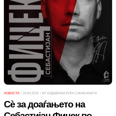
НОВОСТИ
29.04.2025
BY
ИЗДАВАЧКА КУЌА САКАМ КНИГИ
Сѐ за доаѓањето на
Себастијан Фицек во