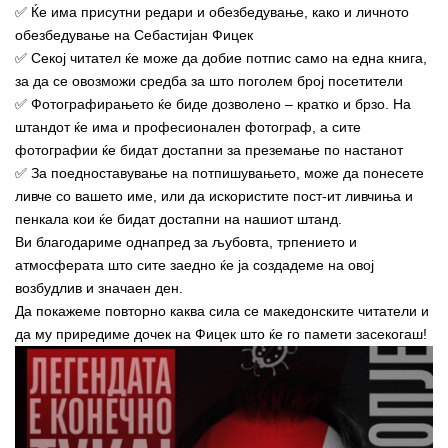
✅ Ќе има присутни редари и обезбедување, како и личното
обезбедување на Себастијан Фицек
✅ Секој читател ќе може да добие потпис само на една книга,
за да се овозможи средба за што поголем број посетители
✅ Фотографирањето ќе биде дозволено – кратко и брзо. На
штандот ќе има и професионален фотограф, а сите
фотографии ќе бидат достапни за преземање по настанот
✅ За поедноставување на потпишувањето, може да понесете
ливче со вашето име, или да искористите пост-ит ливчиња и
пенкала кои ќе бидат достапни на нашиот штанд.
Ви благодариме однапред за љубовта, трпението и
атмосферата што сите заедно ќе ја создадеме на овој
возбудлив и значаен ден.
Да покажеме повторно каква сила се македонските читатели и
да му приредиме дочек н
а Фицек што ќе го памети засекогаш!