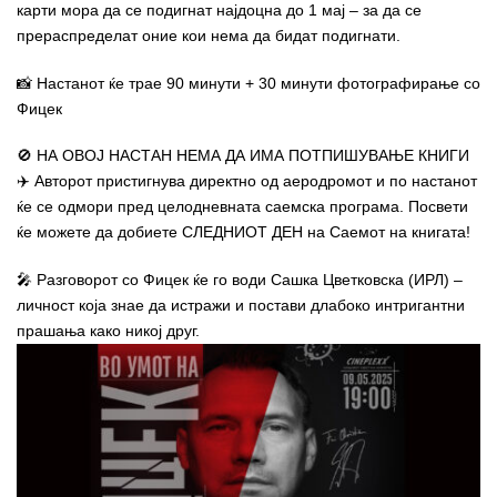
карти мора да се подигнат најдоцна до 1 мај – за да се
прераспределат оние кои нема да бидат подигнати.
📸 Настанот ќе трае 90 минути + 30 минути фотографирање со
Фицек
🚫 НА ОВОЈ НАСТАН НЕМА ДА ИМА ПОТПИШУВАЊЕ КНИГИ
✈️ Авторот пристигнува директно од аеродромот и по настанот
ќе се одмори пред целодневната саемска програма. Посвети
ќе можете да добиете СЛЕДНИОТ ДЕН на Саемот на книгата!
🎤 Разговорот со Фицек ќе го води Сашка Цветковска (ИРЛ) –
личност која знае да истражи и постави длабоко интригантни
прашања како никој друг.