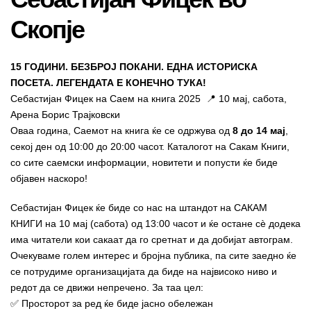
Скопје
15 ГОДИНИ. БЕЗБРОЈ ПОКАНИ. ЕДНА ИСТОРИСКА
ПОСЕТА. ЛЕГЕНДАТА Е КОНЕЧНО ТУКА!
Себастијан Фицек на Саем на книга 2025 📍 10 мај, сабота,
Арена Борис Трајковски
Оваа година, Саемот на книга ќе се одржува од
8 до 14 мај
,
секој ден од 10:00 до 20:00 часот. Каталогот на Сакам Книги,
со сите саемски информации, новитети и попусти ќе биде
објавен наскоро!
Себастијан Фицек ќе биде со нас на штандот на САКАМ
КНИГИ на 10 мај (сабота) од 13:00 часот и ќе остане сѐ додека
има читатели кои сакаат да го сретнат и да добијат автограм.
Очекуваме голем интерес и бројна публика, па сите заедно ќе
се потрудиме организацијата да биде на највисоко ниво и
редот да се движи непречено. За таа цел:
✅ Просторот за ред ќе биде јасно обележан