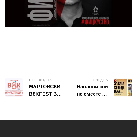
ПРЕТХОДНА
СЛЕДНА
МАРТОВСКИ
Наслови кои
B8KFEST ВО
не смеете да
САКАМ
ги
КНИГИ!
пропуштите
додека сѐ
уште траат
саемските