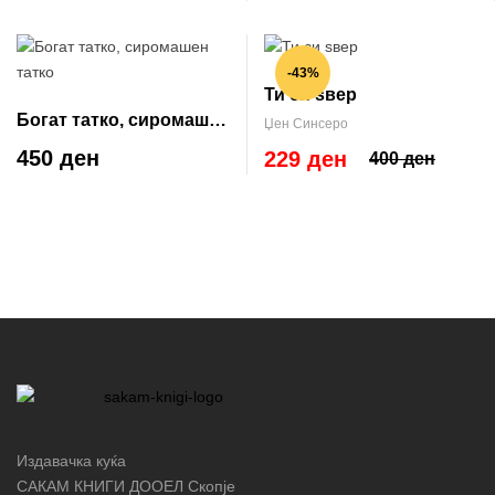
-43%
Ти си ѕвер
Богат татко, сиромашен
Џен Синсеро
татко
450 ден
229 ден
400 ден
Издавачка куќа
САКАМ КНИГИ ДООЕЛ Скопје