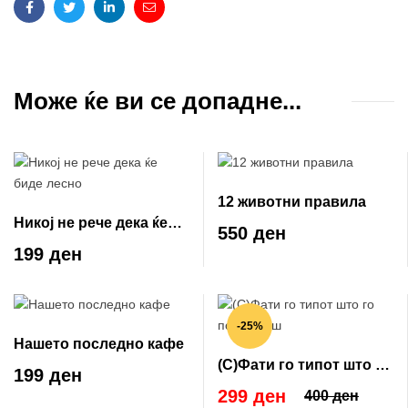
Facebook
Twitter
Linkedin
Email
Може ќе ви се допадне...
12 животни правила
Никој не рече дека ќе
550 ден
биде лесно
199 ден
-25%
Нашето последно кафе
(С)Фати го типот што го
199 ден
посакуваш
299 ден
400 ден