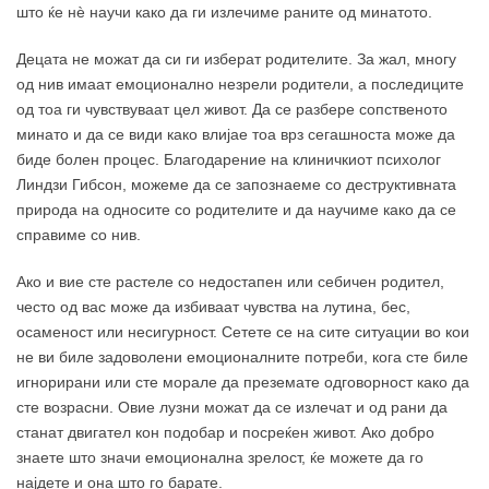
што ќе нѐ научи како да ги излечиме раните од минатото.
Децата не можат да си ги изберат родителите. За жал, многу
од нив имаат емоционално незрели родители, а последиците
од тоа ги чувствуваат цел живот. Да се разбере сопственото
минато и да се види како влијае тоа врз сегашноста може да
биде болен процес. Благодарение на клиничкиот психолог
Линдзи Гибсон, можеме да се запознаеме со деструктивната
природа на односите со родителите и да научиме како да се
справиме со нив.
Ако и вие сте растеле со недостапен или себичен родител,
често од вас може да избиваат чувства на лутина, бес,
осаменост или несигурност. Сетете се на сите ситуации во кои
не ви биле задоволени емоционалните потреби, кога сте биле
игнорирани или сте морале да преземате одговорност како да
сте возрасни. Овие лузни можат да се излечат и од рани да
станат двигател кон подобар и посреќен живот. Ако добро
знаете што значи емоционална зрелост, ќе можете да го
најдете и она што го барате.