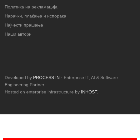
Политика на рекламација
Нарачки, плаќања и испорака
Најчести прашања
Наши автори
Developed by
PROCESS IN
· Enterprise IT, AI & Software
Engineering Partner.
Hosted on enterprise infrastructure by
INHOST
.