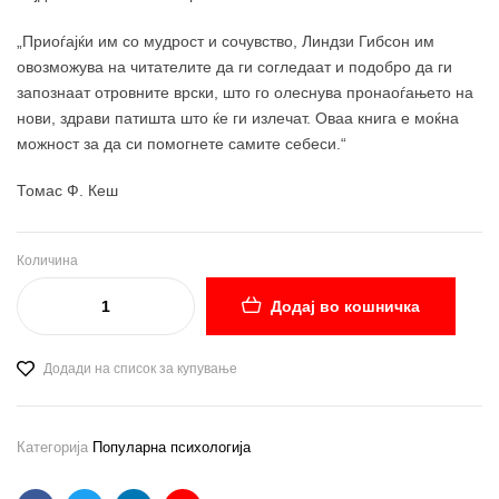
„Приоѓајќи им со мудрост и сочувство, Линдзи Гибсон им
овозможува на читателите да ги согледаат и подобро да ги
запознаат отровните врски, што го олеснува пронаоѓањето на
нови, здрави патишта што ќе ги излечат. Оваа книга е моќна
можност за да си помогнете самите себеси.“
Томас Ф. Кеш
Количина
Додај во кошничка
Додади на список за купување
Категорија
Популарна психологија