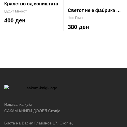
Кралство од соништата
Светот не е фабрика за
Џудит Мекнот
исполнување желби
Џон Грин
400 ден
380 ден
Издавачка куќа
САКАМ КНИГИ ДООЕЛ Скопје
Биста на Васил Главинов 17, Скопје,