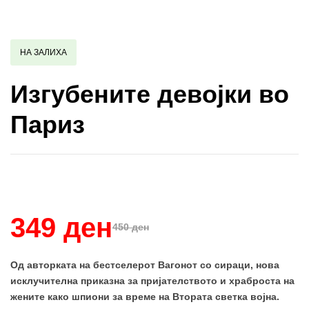
НА ЗАЛИХА
Изгубените девојки во
Париз
Купи и собери: 10 Поени
349 ден
450 ден
Од авторката на бестселерот Вагонот со сираци, нова
исклучителна приказна за пријателството и храброста на
жените како шпиони за време на Втората светка војна.