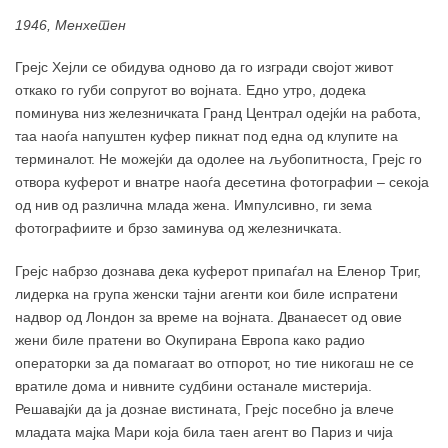
1946, Менхетен
Грејс Хејли се обидува одново да го изгради својот живот
откако го губи сопругот во војната. Едно утро, додека
поминува низ железничката Гранд Централ одејќи на работа,
таа наоѓа напуштен куфер пикнат под една од клупите на
терминалот. Не можејќи да одолее на љубопитноста, Грејс го
отвора куферот и внатре наоѓа десетина фотографии – секоја
од нив од различна млада жена. Импулсивно, ги зема
фотографиите и брзо заминува од железничката.
Грејс набрзо дознава дека куферот припаѓал на Еленор Триг,
лидерка на група женски тајни агенти кои биле испратени
надвор од Лондон за време на војната. Дванаесет од овие
жени биле пратени во Окупирана Европа како радио
операторки за да помагаат во отпорот, но тие никогаш не се
вратиле дома и нивните судбини останале мистерија.
Решавајќи да ја дознае вистината, Грејс посебно ја влече
младата мајка Мари која била таен агент во Париз и чија