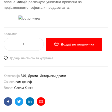
опасна мисија раскажува уникатна приказна за
пријателството, војната и предавствата.
Количина
Додај во кошничка
Додади на список за купување
Категорија
349
,
Драми
,
Историски драми
Ознака
пам џеноф
Brand:
Сакам Книги
Facebook
Twitter
Linkedin
Email