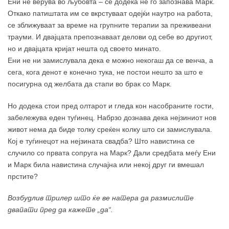
Ени не верува во љубовта – сè додека не го запознава Марк.
Откако патиштата им се вкрстуваат одејќи наутро на работа,
се зближуваат за време на групните терапии за преживеани
трауми. И двајцата препознаваат делови од себе во другиот,
но и двајцата кријат нешта од своето минато.
Ени не ни замислувала дека е можно некогаш да се венча, а
сега, кога денот е конечно тука, не постои нешто за што е
посигурна од желбата да стапи во брак со Марк.
Но додека стои пред олтарот и гледа кон насобраните гости,
забележува еден туѓинец. Набрзо дознава дека нејзиниот нов
живот нема да биде толку среќен колку што си замислувала.
Кој е туѓинецот на нејзината свадба? Што навистина се
случило со првата сопруга на Марк? Дали средбата меѓу Ени
и Марк била навистина случајна или некој друг ги вмешал
прстите?
Возбудлив трилер што ќе ве натера да размислите
двапати пред да кажете „да“.