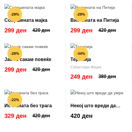
-29%
-29%
Совршената мајка
Вистината на Питија
299 ден
299 ден
420 ден
420 ден
-29%
-34%
Јас те сакам повеќе
Терапија
Себастијан Фицек
299 ден
420 ден
249 ден
380 ден
-22%
Исчезната без трага
Некој што вреди да
умре
329 ден
420 ден
420 ден